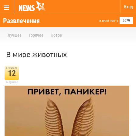
Вход
Развлечения
в мою ленту
2679
Лучшее
Горячее
Новое
В мире животных
отметили
12
в архиве