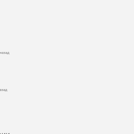
назад
азад