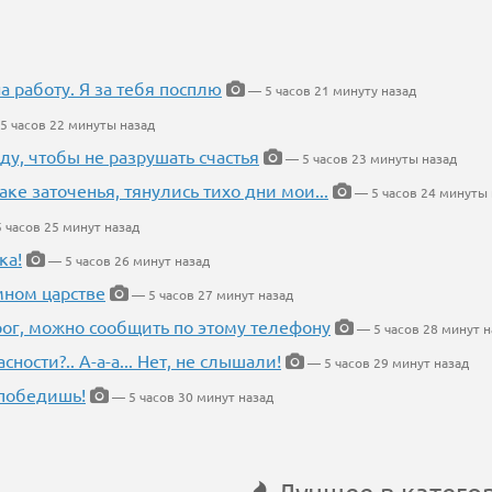
на работу. Я за тебя посплю
— 5 часов 21 минуту назад
5 часов 22 минуты назад
ду, чтобы не разрушать счастья
— 5 часов 23 минуты назад
аке заточенья, тянулись тихо дни мои...
— 5 часов 24 минуты 
 часов 25 минут назад
ка!
— 5 часов 26 минут назад
мном царстве
— 5 часов 27 минут назад
рог, можно сообщить по этому телефону
— 5 часов 28 минут н
ности?.. А-а-а... Нет, не слышали!
— 5 часов 29 минут назад
победишь!
— 5 часов 30 минут назад