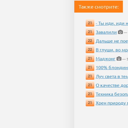
Также смотрите:
- Ты иди, иди 
21
Завалили
21
— 
Дальше не пое
22
В глуши, во мр
22
Маджонг
21
— 5
100% блондин
21
Луч света в те
21
О качестве до
21
Техника безопас
21
Хрен природу 
21