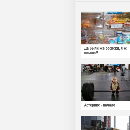
Да были же сосиски, я ж
помню!!
Астерикс - начало