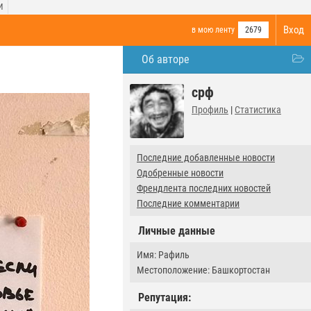
И
Вход
в мою ленту
2679
Об авторе
срф
Профиль
|
Статистика
Последние добавленные новости
Одобренные новости
Френдлента последних новостей
Последние комментарии
Личные данные
Имя: Рафиль
Местоположение: Башкортостан
Репутация: