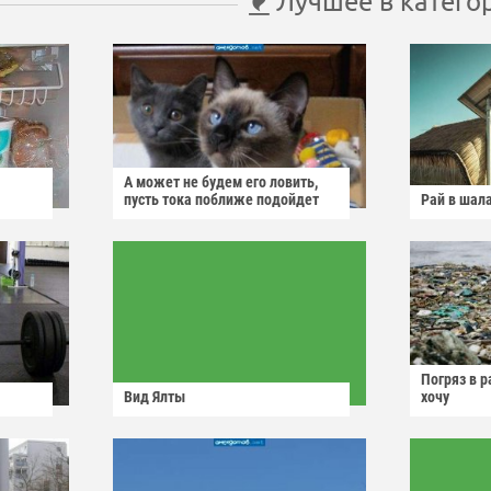
Лучшее в катего
А может не будем его ловить,
пусть тока поближе подойдет
Рай в шал
Погряз в р
Вид Ялты
хочу