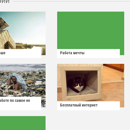
рии
аше
Работа мечты
аботе по самое не
Бесплатный интернет