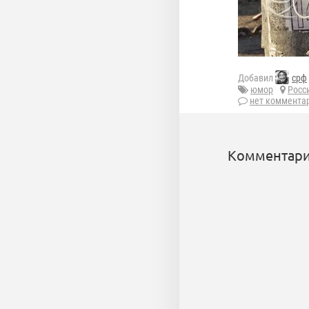
Добавил
срф
юмор
Росс
нет коммента
Комментари