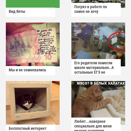
Погряз в работе по
Вид Ялты
самое не хочу
Его родители помогли
школе материально..А
Мы и не сомневались
остальные ЕГЭ не
сдадут
Любят...наверное
специально для меня
Бесплатный интернет
мышек налепили...