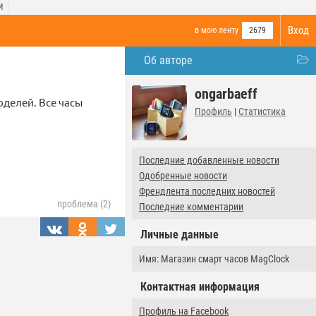
И
Вход
в мою ленту
2679
Об авторе
ongarbaeff
оделей. Все часы
Профиль
|
Статистика
Последние добавленные новости
Одобренные новости
Френдлента последних новостей
проблема (2)
Последние комментарии
Личные данные
Имя: Магазин смарт часов MagClock
Контактная информация
Профиль на Facebook