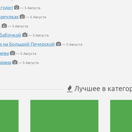
 гудит
— 5 Августа
ереулках
— 5 Августа
й
— 5 Августа
 бабочкой
— 5 Августа
в на Большой Печерской
— 5 Августа
нева
— 5 Августа
орана
— 5 Августа
Лучшее в катего