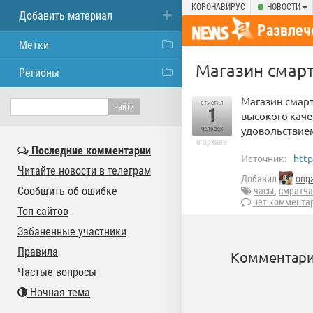
КОРОНАВИРУС
НОВОСТИ
Добавить материал
Развлеч
Метки
Магазин смарт
Регионы
Магазин смарт
отметил
1
высокого каче
удовольствие
человек
в архиве
Последние комментарии
Источник:
http
Читайте новости в телеграм
Добавил
onga
Сообщить об ошибке
часы
,
смратч
нет коммента
Топ сайтов
Забаненные участники
Правила
Комментари
Частые вопросы
Ночная тема