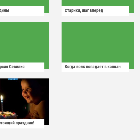
одины
Старики, шаг вперёд
рсия Севилья
Когда волк попадает в капкан
астоящий праздник!