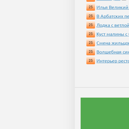
Илья Великий
25
В Арбатских п
25
Лодка с ветло
25
Куст малины с
25
Смена жильцо
25
Волшебная си
25
Интерьер рест
25