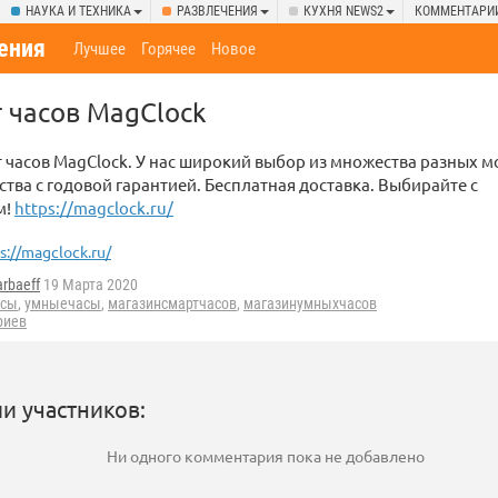
НАУКА И ТЕХНИКА
РАЗВЛЕЧЕНИЯ
КУХНЯ NEWS2
КОММЕНТАРИ
ения
Лучшее
Горячее
Новое
 часов MagClock
 часов MagClock. У нас широкий выбор из множества разных м
ства с годовой гарантией. Бесплатная доставка. Выбирайте с
м!
https://magclock.ru/
s://magclock.ru/
rbaeff
19 Марта 2020
асы
,
умныечасы
,
магазинсмартчасов
,
магазинумныхчасов
риев
и участников:
Ни одного комментария пока не добавлено