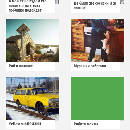
А может не будем его
Да были же сосиски, я ж
ловить, пусть тока
помню!!
поближе подойдет
Рай в шалаше
Мурашки забегали
Yellow subДРИЗИН
Работа мечты