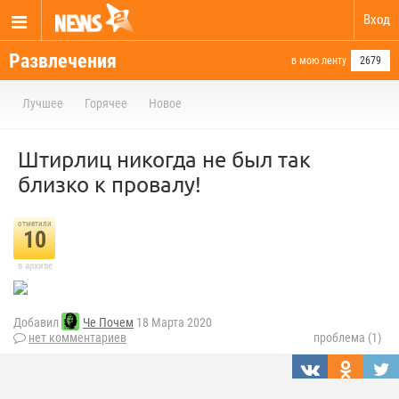
Вход
Развлечения
в мою ленту
2679
Лучшее
Горячее
Новое
Штирлиц никогда не был так
близко к провалу!
отметили
10
в архиве
Добавил
Че Почем
18 Марта 2020
нет комментариев
проблема (1)