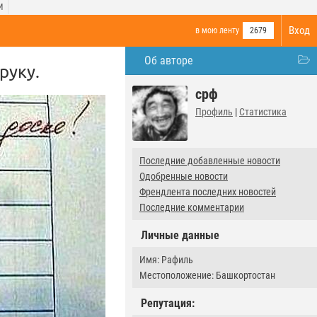
И
Вход
в мою ленту
2679
Об авторе
руку.
срф
Профиль
|
Статистика
Последние добавленные новости
Одобренные новости
Френдлента последних новостей
Последние комментарии
Личные данные
Имя: Рафиль
Местоположение: Башкортостан
Репутация: