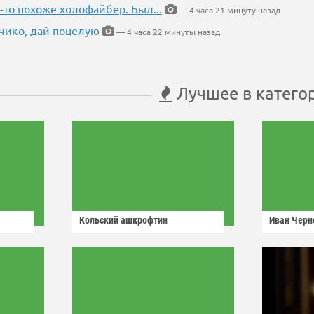
-то похоже холофайбер. Был...
— 4 часа 21 минуту назад
чико, дай поцелую
— 4 часа 22 минуты назад
Лучшее в катего
Кольский ашкрофтин
Иван Черн