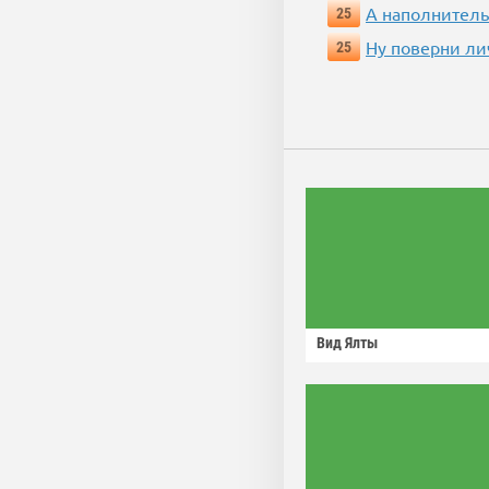
А наполнитель
25
Ну поверни ли
25
Вид Ялты