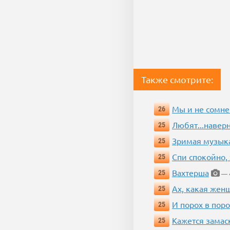
Также смотрите:
Мы и не сомне
26
Любят...навер
25
Зримая музык
25
Спи спокойно, 
25
Вахтерша
25
— 4
Ах, какая жен
25
И порох в поро
25
Кажется замас
25