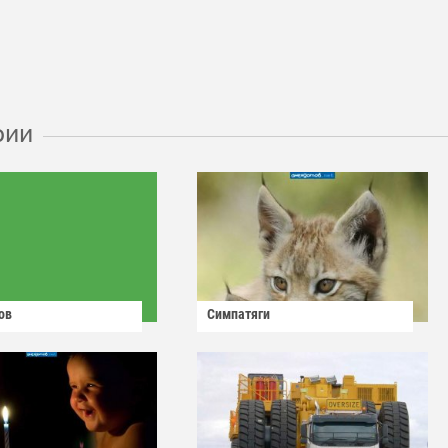
рии
ов
Симпатяги