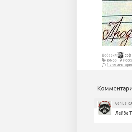
Добавил
срф
юмор
Росс
1 комментари
Комментари
GeniusIRU
Лейба Т