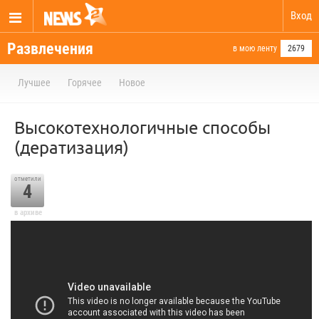
Вход
Развлечения
в мою ленту
2679
Лучшее
Горячее
Новое
Высокотехнологичные способы
(дератизация)
отметили
4
в архиве