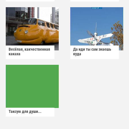
Весёлая, какчественная
Да иди ты сам знаешь
какаха
куда
Таксую для души...