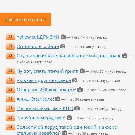
Также смотрите:
Yellow subДРИЗИН
21
— 1 час 47 минут назад
Оптимисты... блин
21
— 1 час 48 минут назад
Спутниковая тарелка вносит некий диссонанс
21
—
1 час 49 минут назад
Ну вот, опять птичий грипп
21
— 1 час 50 минут назад
Рюкзак - друг человека
21
— 1 час 51 минуту назад
Отвернись! Фокус покажу!
21
— 1 час 52 минуты назад
Хмм...Стемнело!
21
— 1 час 54 минуты назад
Мы не кильки, мы - КИТ!
21
— 1 час 56 минут назад
Выруби камеру, сука!
21
— 1 час 57 минут назад
Белеет мой парус, такой одинокий, на фоне
21
стальных кораблей
— 1 час 59 минут назад