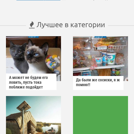
Лучшее в категории
А может не будем его
Да были же сосиски, я ж
ловить, пусть тока
помню!!
поближе подойдет