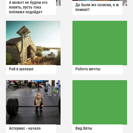
А может не будем его
Да были же сосиски, я ж
ловить, пусть тока
помню!!
поближе подойдет
Рай в шалаше
Работа мечты
Астерикс - начало
Вид Ялты