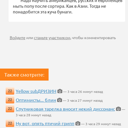
Надо научить американцев, русских и европейцев
мыть попу после сортира. Как в Азии. Тогда не
понадобится эта куча бумаги.
Войдите
или
станьте участником
, чтобы комментировать
Также смотрите:
Yellow subДРИЗИН
22
— 3 часа 26 минут назад
Оптимисты... блин
22
— 3 часа 27 минут назад
Спутниковая тарелка вносит некий диссонанс
22
—
3 часа 28 минут назад
Ну вот, опять птичий грипп
22
— 3 часа 29 минут назад