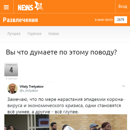
Вход
Развлечения
в мою ленту
2679
Лучшее
Горячее
Новое
Вы что думаете по этому поводу?
отметили
4
в архиве