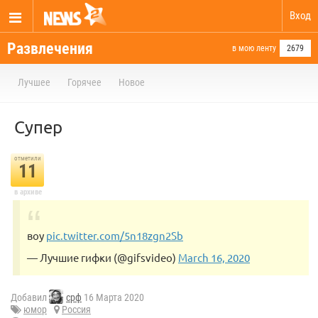
Вход
Развлечения
в мою ленту
2679
Лучшее
Горячее
Новое
Супер
отметили
11
в архиве
воу
pic.twitter.com/5n18zgn2Sb
— Лучшие гифки (@gifsvideo)
March 16, 2020
Добавил
срф
16 Марта 2020
юмор
Россия