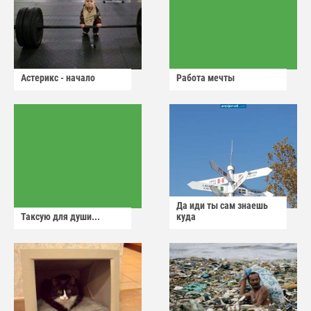
Астерикс - начало
Работа мечты
Да иди ты сам знаешь
Таксую для души...
куда