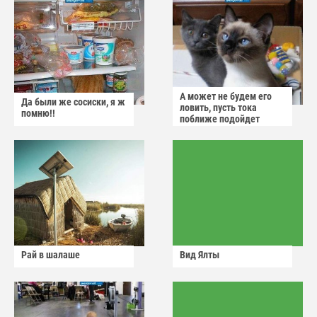
А может не будем его
Да были же сосиски, я ж
ловить, пусть тока
помню!!
поближе подойдет
Рай в шалаше
Вид Ялты