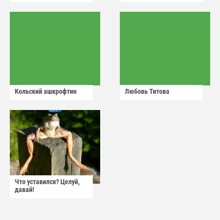
Кольский ашкрофтин
Любовь Титова
Что уставился? Целуй,
давай!