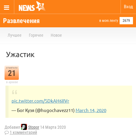
Вход
Развлечения
в мою ленту
2679
Лучшее
Горячее
Новое
Ужастик
отметили
21
в архиве
pic.twitter.com/SDkAH6IIVr
— Бог Кузя (@hugochavezz11)
March 14, 2020
Добавил
Stopor
14 Марта 2020
1 комментарий