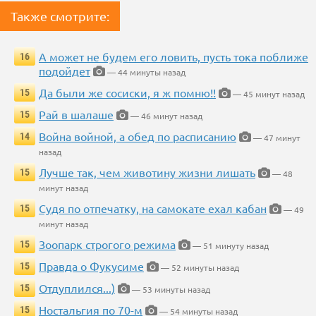
Также смотрите:
А может не будем его ловить, пусть тока поближе
16
подойдет
— 44 минуты назад
Да были же сосиски, я ж помню!!
15
— 45 минут назад
Рай в шалаше
15
— 46 минут назад
Война войной, а обед по расписанию
14
— 47 минут
назад
Лучше так, чем животину жизни лишать
15
— 48
минут назад
Судя по отпечатку, на самокате ехал кабан
15
— 49
минут назад
Зоопарк строгого режима
15
— 51 минуту назад
Правда о Фукусиме
15
— 52 минуты назад
Отдуплился...)
15
— 53 минуты назад
Ностальгия по 70-м
15
— 54 минуты назад