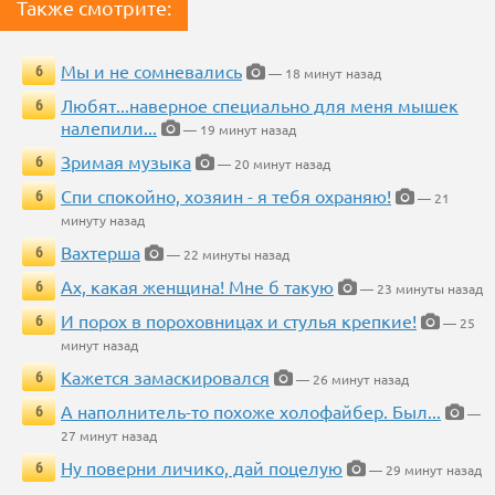
Также смотрите:
Мы и не сомневались
6
— 18 минут назад
Любят...наверное специально для меня мышек
6
налепили...
— 19 минут назад
Зримая музыка
6
— 20 минут назад
Спи спокойно, хозяин - я тебя охраняю!
6
— 21
минуту назад
Вахтерша
6
— 22 минуты назад
Ах, какая женщина! Мне б такую
6
— 23 минуты назад
И порох в пороховницах и стулья крепкие!
6
— 25
минут назад
Кажется замаскировался
6
— 26 минут назад
А наполнитель-то похоже холофайбер. Был...
6
—
27 минут назад
Ну поверни личико, дай поцелую
6
— 29 минут назад