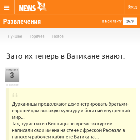
Вход
Развлечения
в мою ленту
2679
Лучшее
Горячее
Новое
Зато их теперь в Ватикане знают.
отметили
3
в архиве
Дуркаинцы продолжают демонстрировать братьям-
европейцам высокую культуру и богатый внутренний
мир...
Так, туристки из Винницы во время экскурсии
написали свои имена на стене с фреской Рафаэля в
папском рабочем кабинете Ватикана…