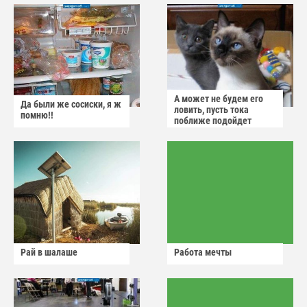
А может не будем его
Да были же сосиски, я ж
ловить, пусть тока
помню!!
поближе подойдет
Рай в шалаше
Работа мечты