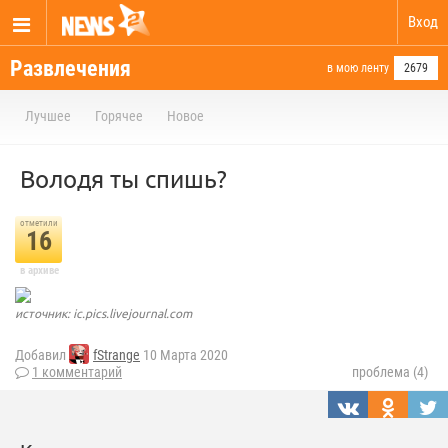
Вход
Развлечения
в мою ленту
2679
Лучшее
Горячее
Новое
Володя ты спишь?
отметили
16
в архиве
источник: ic.pics.livejournal.com
Добавил
fStrange
10 Марта 2020
1 комментарий
проблема (4)