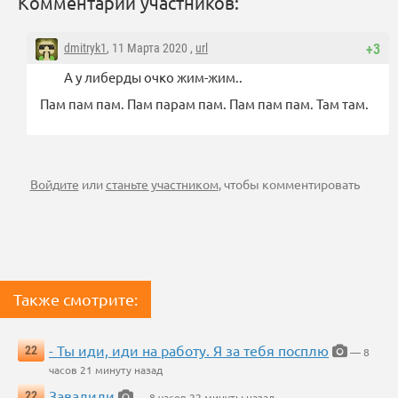
Комментарии участников:
dmitryk1
, 11 Марта 2020 ,
url
+3
А у либерды очко жим-жим..
Пам пам пам. Пам парам пам. Пам пам пам. Там там.
Войдите
или
станьте участником
, чтобы комментировать
Также смотрите:
- Ты иди, иди на работу. Я за тебя посплю
22
— 8
часов 21 минуту назад
Завалили
22
— 8 часов 22 минуты назад