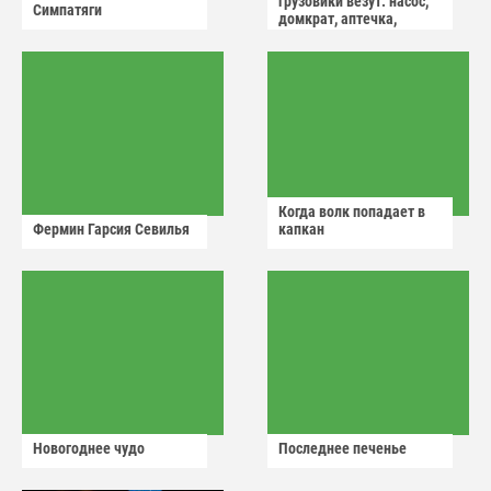
грузовики везут: насос,
Симпатяги
домкрат, аптечка,
аварийный знак
Когда волк попадает в
Фермин Гарсия Севилья
капкан
Новогоднее чудо
Последнее печенье