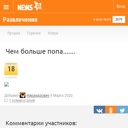
Вход
Развлечения
в мою ленту
2679
Лучшее
Горячее
Новое
Чем больше попа.......
отметили
18
в архиве
Добавил
Никандрович
9 Марта 2020
1 комментарий
Комментарии участников: