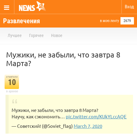
Вход
Развлечения
в мою ленту
2679
Лучшее
Горячее
Новое
Мужики, не забыли, что завтра 8
Марта?
отметили
10
в архиве
Мужики, не забыли, что завтра 8 Марта?
Научу, как сэкономить…
pic.twitter.com/KUkYLccAQE
— Советский! (@Soviet_flag)
March 7, 2020