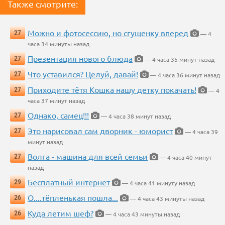
Также смотрите:
Можно и фотосессию, но сгущенку вперед
27
— 4
часа 34 минуты назад
Презентация нового блюда
27
— 4 часа 35 минут назад
Что уставился? Целуй, давай!
27
— 4 часа 36 минут назад
Приходите тётя Кошка нашу детку покачать!
27
— 4
часа 37 минут назад
Однако, самец!!!
27
— 4 часа 38 минут назад
Это нарисовал сам дворник - юморист
27
— 4 часа 39
минут назад
Волга - машина для всей семьи
27
— 4 часа 40 минут
назад
Бесплатный интернет
29
— 4 часа 41 минуту назад
О....тёпленькая пошла...
26
— 4 часа 43 минуты назад
Куда летим шеф?
26
— 4 часа 43 минуты назад