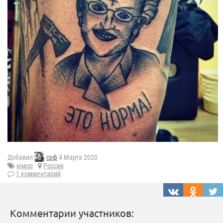
Добавил
срф
4 Марта 2020
юмор
Россия
1 комментарий
Комментарии участников: