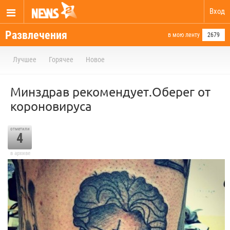
Вход
Развлечения
в мою ленту
2679
Лучшее
Горячее
Новое
Минздрав рекомендует.Оберег от
короновируса
отметили
4
в архиве