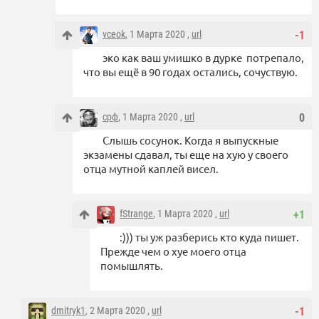
vceok
, 1 Марта 2020 ,
url
-1
эко как ваш умишко в дурке потрепало,
что вы ещё в 90 годах остались, сочуствую.
срф
, 1 Марта 2020 ,
url
0
Слышь сосунок. Когда я выпускные
экзамены сдавал, ты еще на хую у своего
отца мутной каплей висел.
fStrange
, 1 Марта 2020 ,
url
+1
:))) ты уж разберись кто куда пишет.
Прежде чем о хуе моего отца
помышлять.
dmitryk1
, 2 Марта 2020 ,
url
-1