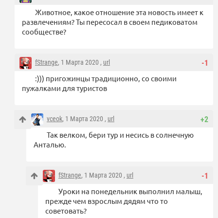
Животное, какое отношение эта новость имеет к
развлечениям? Ты пересосал в своем педиковатом
сообществе?
fStrange
, 1 Марта 2020 ,
url
-1
:))) пригожинцы традиционно, со своими
пужалками для туристов
vceok
, 1 Марта 2020 ,
url
+2
Так велком, бери тур и несись в солнечную
Анталью.
fStrange
, 1 Марта 2020 ,
url
-1
Уроки на понедельник выполнил малыш,
прежде чем взрослым дядям что то
советовать?