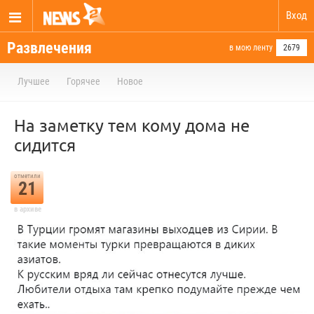
Вход
Развлечения
в мою ленту
2679
Лучшее
Горячее
Новое
На заметку тем кому дома не
сидится
отметили
21
в архиве