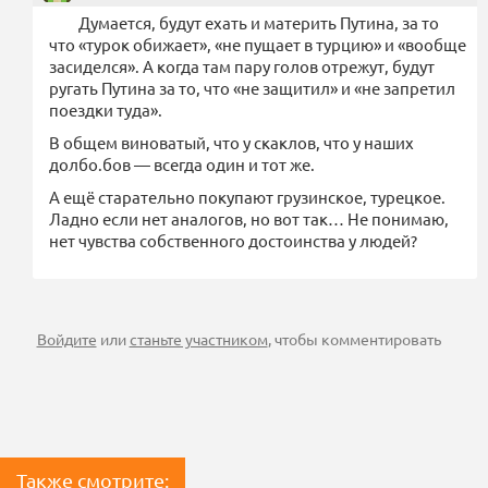
Думается, будут ехать и материть Путина, за то
что «турок обижает», «не пущает в турцию» и «вообще
засиделся». А когда там пару голов отрежут, будут
ругать Путина за то, что «не защитил» и «не запретил
поездки туда».
В общем виноватый, что у скаклов, что у наших
долбо.бов — всегда один и тот же.
А ещё старательно покупают грузинское, турецкое.
Ладно если нет аналогов, но вот так… Не понимаю,
нет чувства собственного достоинства у людей?
Войдите
или
станьте участником
, чтобы комментировать
Также смотрите: