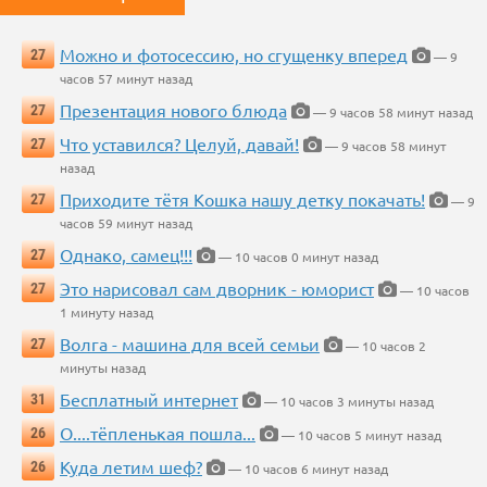
Можно и фотосессию, но сгущенку вперед
27
— 9
часов 57 минут назад
Презентация нового блюда
27
— 9 часов 58 минут назад
Что уставился? Целуй, давай!
27
— 9 часов 58 минут
назад
Приходите тётя Кошка нашу детку покачать!
27
— 9
часов 59 минут назад
Однако, самец!!!
27
— 10 часов 0 минут назад
Это нарисовал сам дворник - юморист
27
— 10 часов
1 минуту назад
Волга - машина для всей семьи
27
— 10 часов 2
минуты назад
Бесплатный интернет
31
— 10 часов 3 минуты назад
О....тёпленькая пошла...
26
— 10 часов 5 минут назад
Куда летим шеф?
26
— 10 часов 6 минут назад