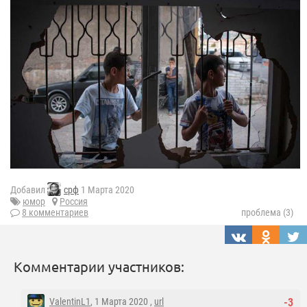
Добавил
срф
1 Марта 2020
юмор
Россия
8 комментариев
проблема (3)
Комментарии участников:
ValentinL1
, 1 Марта 2020 ,
url
-3