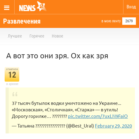
Вход
Развлечения
в мою ленту
2679
Лучшее
Горячее
Новое
А вот это они зря. Ох как зря
отметили
12
в архиве
37 тысяч бутылок водки уничтожено на Украине...
«Московская», «Столичная», «Старка» — в утиль!
Дорогу горилке… ????????
pic.twitter.com/7uxLN9FaiO
— Татьяна ???????????????? (@Best_Ural)
February 29, 2020