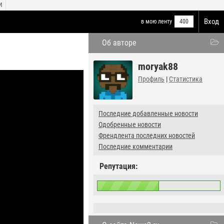
И
Вход
в мою ленту
400
Об авторе
moryak88
Профиль
|
Статистика
Последние добавленные новости
Одобренные новости
Френдлента последних новостей
Последние комментарии
Репутация: