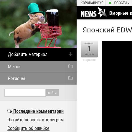
КОРОНАВИРУС
НОВОСТИ
Юморные в
умелые ру
Японский EDW
отметил
1
Добавить материал
человек
в архиве
Метки
Регионы
Последние комментарии
Читайте новости в телеграм
Сообщить об ошибке