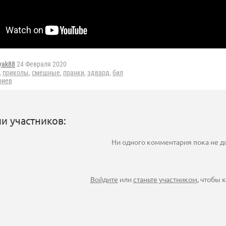
yak88
24 Февраля 2020
,
приколы
,
смешные
,
пранки
,
эдвард
,
бил
риев
и участников:
Ни одного комментария пока не 
Войдите
или
станьте участником
, чтобы