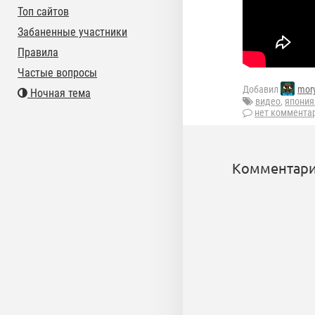
Топ сайтов
Забаненные участники
Правила
Частые вопросы
Добавил
mor
Ночная тема
видео
,
япония
нет коммента
Комментари