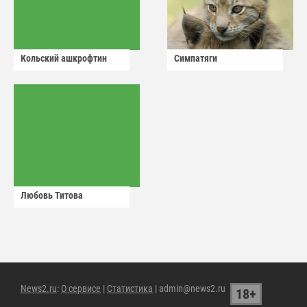
Кольский ашкрофтин
Симпатяги
Любовь Титова
News2.ru
:
О сервисе
|
Статистика
| admin@news2.ru
18+