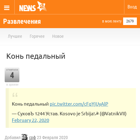
Вход
Развлечения
в мою ленту
2679
Лучшее
Горячее
Новое
Конь педальный
отметили
4
в архиве
Конь педальный
pic.twitter.com/cFqYjUyAlP
— СуховЪ 1244 Устав. Kosovo je Srbija!☭ (@VatnikVII)
February 22, 2020
Добавил
срф
23 Февраля 2020