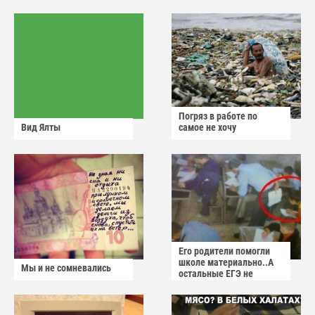
Погряз в работе по
Вид Ялты
самое не хочу
Его родители помогли
школе материально..А
Мы и не сомневались
остальные ЕГЭ не
сдадут