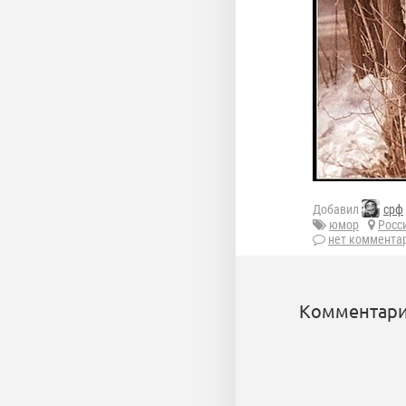
Добавил
срф
юмор
Росс
нет коммента
Комментари