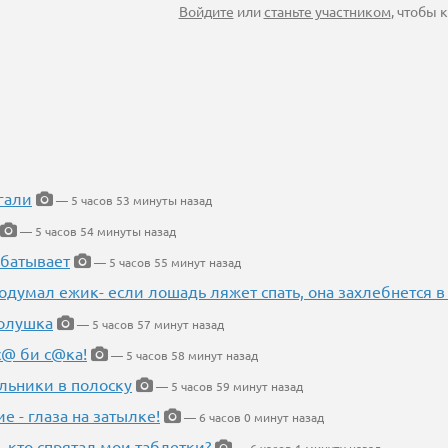
Войдите
или
станьте участником
, чтобы
гали
— 5 часов 53 минуты назад
— 5 часов 54 минуты назад
абатывает
— 5 часов 55 минут назад
одумал ежик- если лошадь ляжет спать, она захлебнется в
Золушка
— 5 часов 57 минут назад
с@ би с@ка!
— 5 часов 58 минут назад
льники в полоску
— 5 часов 59 минут назад
ие - глаза на затылке!
— 6 часов 0 минут назад
, кто спрятал мои таблетки?