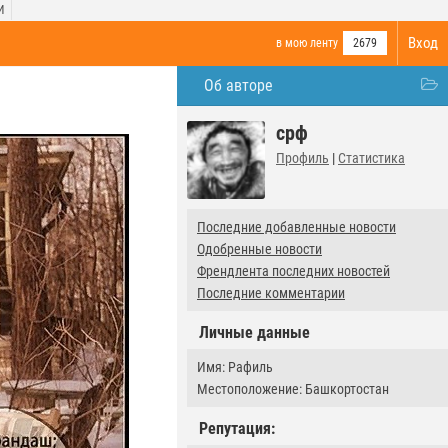
И
Вход
в мою ленту
2679
Об авторе
срф
Профиль
|
Статистика
Последние добавленные новости
Одобренные новости
Френдлента последних новостей
Последние комментарии
Личные данные
Имя: Рафиль
Местоположение: Башкортостан
Репутация: