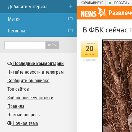
КОРОНАВИРУС
НОВОСТИ
Добавить материал
Развлеч
Метки
В ФБК сейчас 
Регионы
отметили
20
человек
в архиве
Последние комментарии
Читайте новости в телеграм
Сообщить об ошибке
Топ сайтов
Забаненные участники
Правила
Частые вопросы
Ночная тема