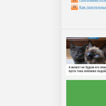
Как прилежный
25
А может не будем его лов
пусть тока поближе подо