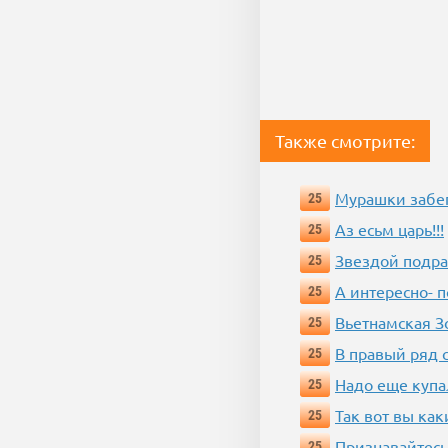
Также смотрите:
Мурашки забе
25
Аз есьм царь!!!
25
Звездой подр
25
А интересно- п
25
Вьетнамская 
25
В правый ряд 
25
Надо еще купа
25
Так вот вы как
25
Признавайтесь
25