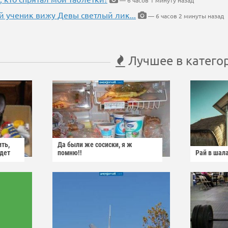
— 6 часов 1 минуту назад
 ученик вижу Девы светлый лик...
— 6 часов 2 минуты назад
Лучшее в катего
ить,
Да были же сосиски, я ж
йдет
помню!!
Рай в шал