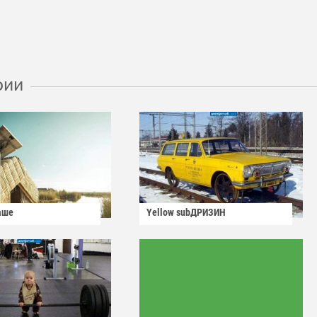
рии
аше
Yellow subДРИЗИН