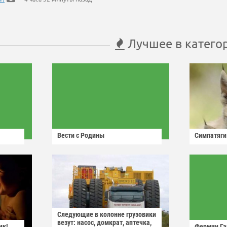
Лучшее в катего
Вести с Родины
Симпатяги
Следующие в колонне грузовики
везут: насос, домкрат, аптечка,
ик!
Фермин Га