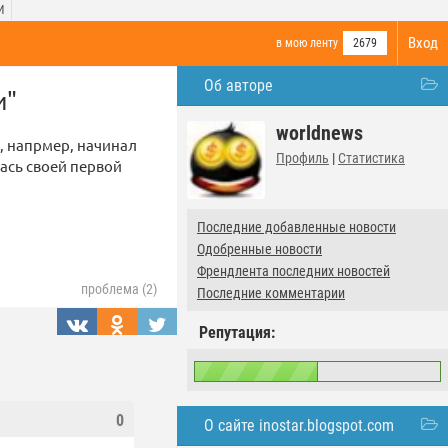
И
Вход
в мою ленту
2679
Об авторе
и"
worldnews
, напрмер, начинал
Профиль
|
Статистика
ась своей первой
Последние добавленные новости
Одобренные новости
Френдлента последних новостей
проблема (2)
Последние комментарии
Репутация:
0
О сайте inostar.blogspot.com