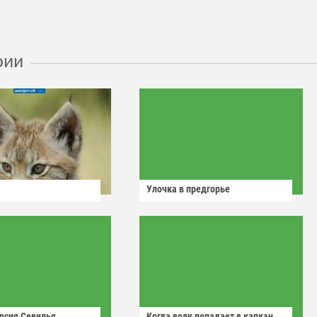
рии
Улочка в предгорье
рсия Севилья
Когда волк попадает в капкан