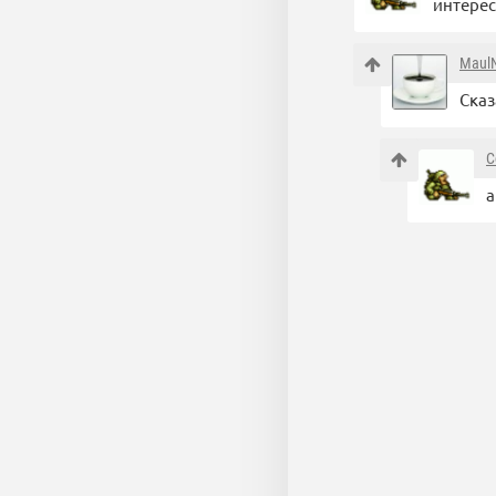
интерес
Maul
Сказ
C
а