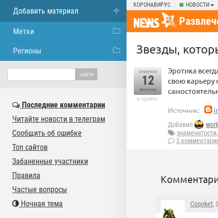
КОРОНАВИРУС
НОВОСТИ
Добавить материал
Развлеч
Метки
Звезды, котор
Регионы
Эротика всегд
отметили
12
свою карьеру 
самостоятель
человека
в архиве
Последние комментарии
Источник:
i
Читайте новости в телеграм
Добавил
wor
Сообщить об ошибке
знаменитости
3 комментари
Топ сайтов
Забаненные участники
Правила
Комментари
Частые вопросы
Ночная тема
Copoket
,