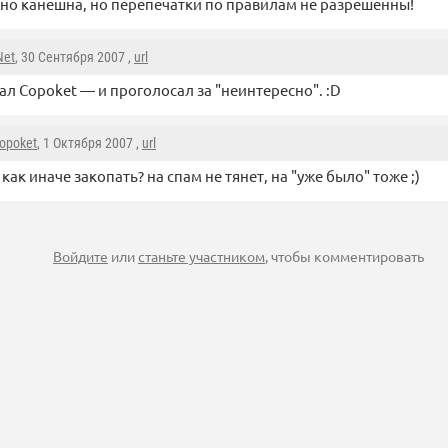
но канешна, но перепечатки по правилам не разрешенны!
Net
, 30 Сентября 2007 ,
url
ал Copoket — и проголосал за "неинтересно". :D
opoket
, 1 Октября 2007 ,
url
 как иначе закопать? на спам не тянет, на "уже было" тоже ;)
Войдите
или
станьте участником
, чтобы комментировать