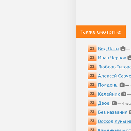
Также смотрите:
Вид Ялты
23
— 4
Иван Чернов
23
Любовь Титов
23
Алексей Савч
23
Полдень.
23
— 4
Келейник
23
— 
Двое.
23
— 4 час
Без названия
23
Восход луны н
23
Каменный мос
23