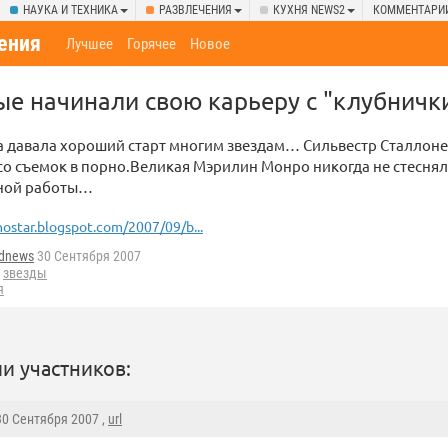
НАУКА И ТЕХНИКА
РАЗВЛЕЧЕНИЯ
КУХНЯ NEWS2
КОММЕНТАРИ
ения
Лучшее
Горячее
Новое
ые начинали свою карьеру с "клубничк
а давала хороший старт многим звездам… Сильвестр Сталлоне
со съемок в порно.Великая Мэрилин Монро никогда не стеснял
ной работы…
nostar.blogspot.com/2007/09/b...
ldnews
30 Сентября 2007
,
звезды
я
и участников:
 30 Сентября 2007 ,
url