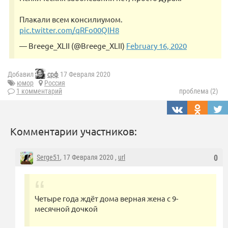
Плакали всем консилиумом.
pic.twitter.com/qRFo00QIH8
— Breege_XLII (@Breege_XLII)
February 16, 2020
Добавил
срф
17 Февраля 2020
юмор
Россия
1 комментарий
проблема (2)
Комментарии участников:
Serge51
, 17 Февраля 2020 ,
url
0
Четыре года ждёт дома верная жена с 9-
месячной дочкой