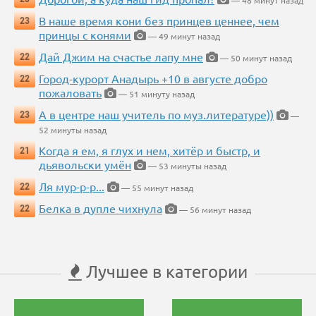
— 48 минут назад
В наше время кони без принцев ценнее, чем
23
принцы с конями
— 49 минут назад
Дай Джим на счастье лапу мне
22
— 50 минут назад
Город-курорт Анадырь +10 в августе добро
22
пожаловать
— 51 минуту назад
А в центре наш учитель по муз.литературе))
23
—
52 минуты назад
Когда я ем, я глух и нем, хитёр и быстр, и
21
дьявольски умён
— 53 минуты назад
Ля мур-р-р...
22
— 55 минут назад
Белка в дупле чихнула
22
— 56 минут назад
Лучшее в категории