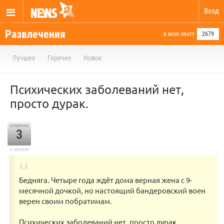
Вход
Развлечения
в мою ленту
2679
Лучшее
Горячее
Новое
Психических заболеваний нет,
просто дурак.
отметили
3
в архиве
Бедняга. Четыре года ждёт дома верная жена с 9-
месячной дочкой, но настоящий бандеровский воен
верен своим побратимам.
Психических заболеваний нет, просто дурак.