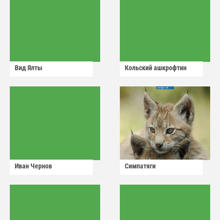
Вид Ялты
Кольский ашкрофтин
Иван Чернов
Симпатяги