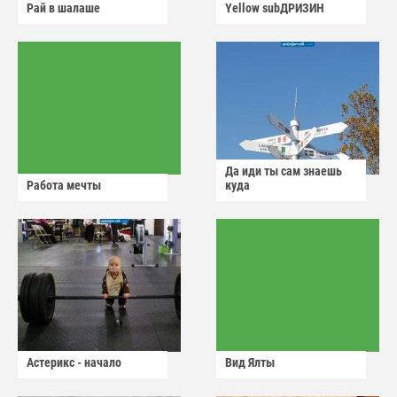
Рай в шалаше
Yellow subДРИЗИН
Да иди ты сам знаешь
Работа мечты
куда
Астерикс - начало
Вид Ялты