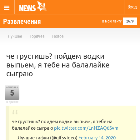
Вход
Развлечения
в мою ленту
2679
Лучшее
Горячее
Новое
че грустишь? пойдем водки
выпьем, я тебе на балалайке
сыграю
отметили
5
в архиве
че грустишь? пойдем водки выпьем, я тебе на
балалайке сыграю
pic.twitter.com/LnNZAQ8Svm
— Лучшие гифки (@gifsvideo)
February 14, 2020