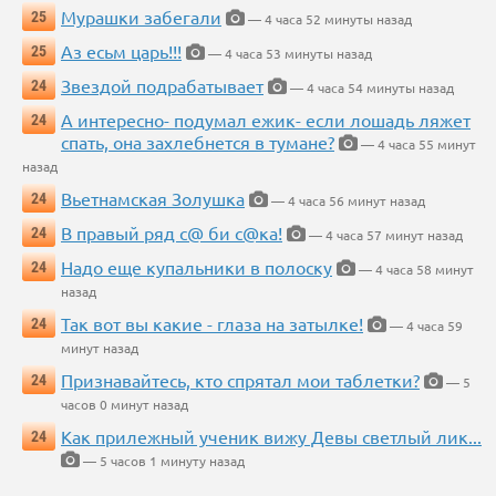
Мурашки забегали
25
— 4 часа 52 минуты назад
Аз есьм царь!!!
25
— 4 часа 53 минуты назад
Звездой подрабатывает
24
— 4 часа 54 минуты назад
А интересно- подумал ежик- если лошадь ляжет
24
спать, она захлебнется в тумане?
— 4 часа 55 минут
назад
Вьетнамская Золушка
24
— 4 часа 56 минут назад
В правый ряд с@ би с@ка!
24
— 4 часа 57 минут назад
Надо еще купальники в полоску
24
— 4 часа 58 минут
назад
Так вот вы какие - глаза на затылке!
24
— 4 часа 59
минут назад
Признавайтесь, кто спрятал мои таблетки?
24
— 5
часов 0 минут назад
Как прилежный ученик вижу Девы светлый лик...
24
— 5 часов 1 минуту назад