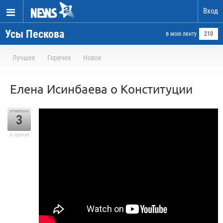
Вход
Усы Пескова
в мою ленту
210
Лучшее
Горячее
Новое
Елена Исинбаева о Конституции
отметили
3
в архиве