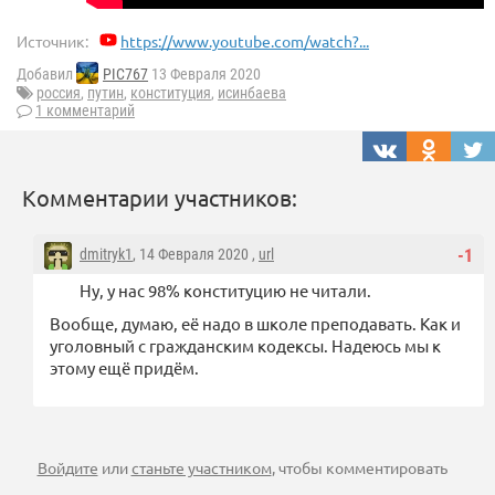
Источник:
https://www.youtube.com/watch?...
Добавил
PIC767
13 Февраля 2020
россия
,
путин
,
конституция
,
исинбаева
1 комментарий
Комментарии участников:
dmitryk1
, 14 Февраля 2020 ,
url
-1
Ну, у нас 98% конституцию не читали.
Вообще, думаю, её надо в школе преподавать. Как и
уголовный с гражданским кодексы. Надеюсь мы к
этому ещё придём.
Войдите
или
станьте участником
, чтобы комментировать