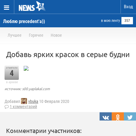
Вход
Люблю precedent'а))
в мою ленту
357
Лучшее
Горячее
Новое
Добавь ярких красок в серые будни
отметили
4
в архиве
источник: s00.yaplakal.com
Добавил
vbuka
10 Февраля 2020
1 комментарий
Комментарии участников: