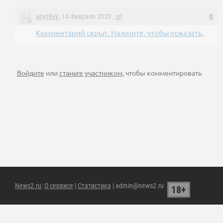
ноутбук
, 14 Февраля 2020 ,
url
0
Комментарий скрыт. Нажмите, чтобы показать.
Войдите
или
станьте участником
, чтобы комментировать
News2.ru
:
О сервисе
|
Статистика
| admin@news2.ru
18+