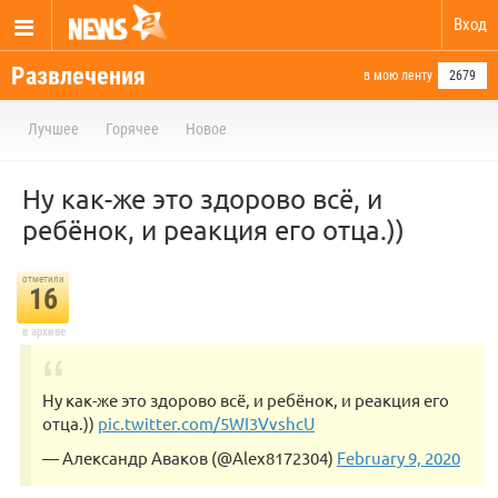
Вход
Развлечения
в мою ленту
2679
Лучшее
Горячее
Новое
Ну как-же это здорово всё, и
ребёнок, и реакция его отца.))
отметили
16
в архиве
Ну как-же это здорово всё, и ребёнок, и реакция его
отца.))
pic.twitter.com/5WI3VvshcU
— Александр Аваков (@Alex8172304)
February 9, 2020