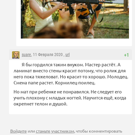
suare
, 11 Февраля 2020 ,
url
+1
Я бы гордился таким внуком. Мастер растёт. А
ламинат вместо стены красит потому, что ролик для
него пока тяжеловат. Но красит-то хорошо. Молодец.
Смена папе растет. Кормилец-поилец.
Но мат при ребенке не понравился. Не следует его
учить плохому с младых ногтей. Научится ещё, когда
окрепнет телом и душой.
Войдите
или
станьте участником
, чтобы комментировать