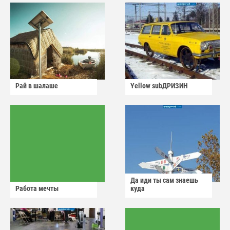
Рай в шалаше
Yellow subДРИЗИН
Да иди ты сам знаешь
Работа мечты
куда