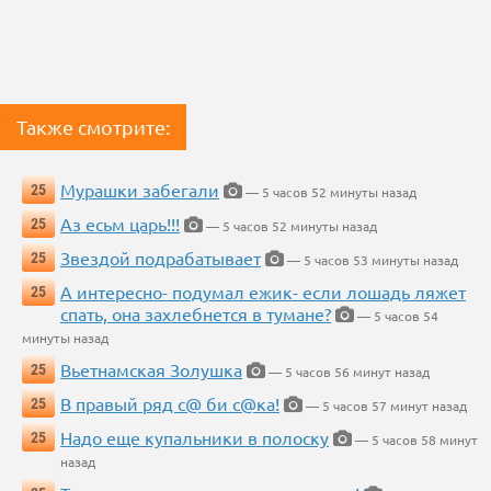
Также смотрите:
Мурашки забегали
25
— 5 часов 52 минуты назад
Аз есьм царь!!!
25
— 5 часов 52 минуты назад
Звездой подрабатывает
25
— 5 часов 53 минуты назад
А интересно- подумал ежик- если лошадь ляжет
25
спать, она захлебнется в тумане?
— 5 часов 54
минуты назад
Вьетнамская Золушка
25
— 5 часов 56 минут назад
В правый ряд с@ би с@ка!
25
— 5 часов 57 минут назад
Надо еще купальники в полоску
25
— 5 часов 58 минут
назад