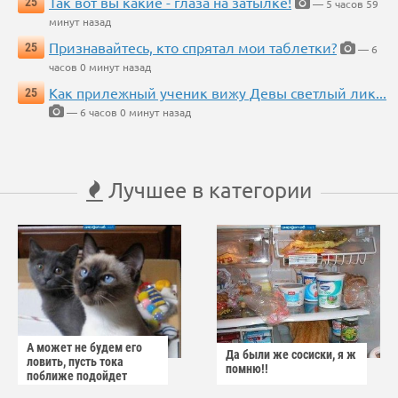
Так вот вы какие - глаза на затылке!
25
— 5 часов 59
минут назад
Признавайтесь, кто спрятал мои таблетки?
25
— 6
часов 0 минут назад
Как прилежный ученик вижу Девы светлый лик...
25
— 6 часов 0 минут назад
Лучшее в категории
А может не будем его
Да были же сосиски, я ж
ловить, пусть тока
помню!!
поближе подойдет