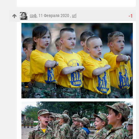
срф
, 11 Февраля 2020 ,
url
-1