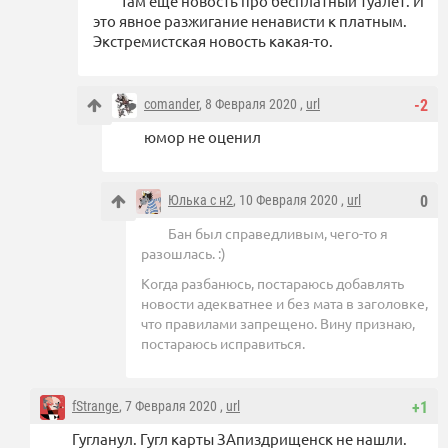
Там еще новость про бесплатный туалет. И
это явное разжигание ненависти к платным.
Экстремистская новость какая-то.
comander
, 8 Февраля 2020 ,
url
-2
юмор не оценил
Юлька с н2
, 10 Февраля 2020 ,
url
0
Бан был справедливым, чего-то я
разошлась. :)
Когда разбанюсь, постараюсь добавлять
новости адекватнее и без мата в заголовке,
что правилами запрещено. Вину признаю,
постараюсь исправиться.
fStrange
, 7 Февраля 2020 ,
url
+1
Гугланул. Гугл карты ЗАпиздрищенск не нашли.