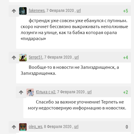
fakenews
, 7 Февраля 2020 ,
url
+5
фстрендж уже совсем уже ебанулся с путиным.
скоро начнет бессвязно выкрикивать неполживые
лозунги на улице, как та бабка которая орала
«пидарасы»
Serge51
, 7 Февраля 2020 ,
url
+4
Вообще-то в новости не Запиздрищенск, а
Запиздрищенка.
Юлька с н2
, 7 Февраля 2020 ,
url
+2
Спасибо за важное уточнение! Терпеть не
могу недостоверную информацию в новостях.
oleg_ws
, 8 Февраля 2020 ,
url
0