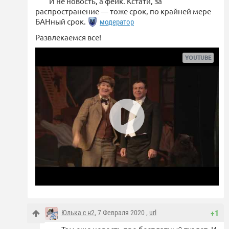
И не новость, а фейк. Кстати, за
распространение — тоже срок, по крайней мере
БАНный срок.
модератор
Развлекаемся все!
Юлька с н2
, 7 Февраля 2020 ,
url
+1