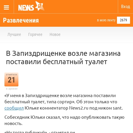
Вход
Развлечения
в мою ленту
2679
Лучшее
Горячее
Новое
В Запиздрищенке возле магазина
поставили бесплатный туалет
отметили
21
в архиве
«У меня в Запиздрищенке возле магазина поставили
бесплатный туалет, типа сортир». Об этом только что
сообщил
Юльке комментатор News2.ru под ником sant.
Собеседник Юльки сказал, что надо опубликовать такую
новость.
«Ну тогда публикуй», - отметил он.