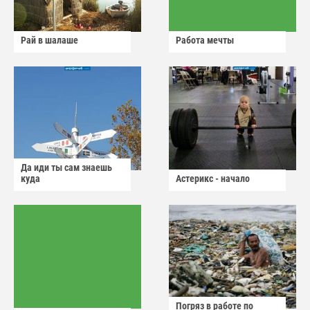
Рай в шалаше
Работа мечты
Да иди ты сам знаешь
куда
Астерикс - начало
Погряз в работе по