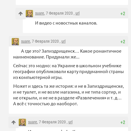
suare
, 7 Февраля 2020 ,
url
+2
И видео с новостных каналов.
suare
, 7 Февраля 2020 ,
url
+2
А где это? Запиздрищенск… Какое романтичное
наименование. Придумали же...
Сейчас это модно: на Украине в школьном учебнике
географии опубликовали карту придуманной страны
из компьютерной игры.
Может и здесь та же история: и не в Запиздрищенске,
и не туалет, и не возле магазина, и не типа сортир, и
не открыли, и не не в разделе «Развлечения» и т. д…
А всё с точностью до наоборот.
suare
, 7 Февраля 2020 ,
url
+2