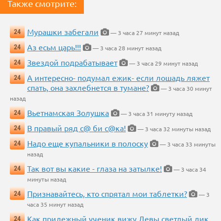
Также смотрите:
Мурашки забегали
24
— 3 часа 27 минут назад
Аз есьм царь!!!
24
— 3 часа 28 минут назад
Звездой подрабатывает
24
— 3 часа 29 минут назад
А интересно- подумал ежик- если лошадь ляжет
24
спать, она захлебнется в тумане?
— 3 часа 30 минут
назад
Вьетнамская Золушка
24
— 3 часа 31 минуту назад
В правый ряд с@ би с@ка!
24
— 3 часа 32 минуты назад
Надо еще купальники в полоску
24
— 3 часа 33 минуты
назад
Так вот вы какие - глаза на затылке!
24
— 3 часа 34
минуты назад
Признавайтесь, кто спрятал мои таблетки?
24
— 3
часа 35 минут назад
Как прилежный ученик вижу Девы светлый лик...
24