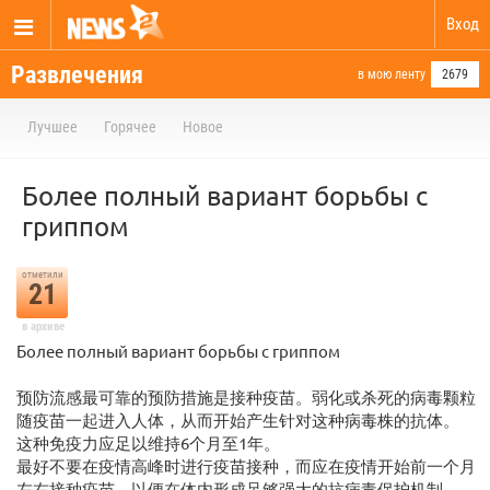
Вход
Развлечения
в мою ленту
2679
Лучшее
Горячее
Новое
Более полный вариант борьбы с
гриппом
отметили
21
в архиве
Более полный вариант борьбы с гриппом
预防流感最可靠的预防措施是接种疫苗。弱化或杀死的病毒颗粒
随疫苗一起进入人体，从而开始产生针对这种病毒株的抗体。
这种免疫力应足以维持6个月至1年。
最好不要在疫情高峰时进行疫苗接种，而应在疫情开始前一个月
左右接种疫苗，以便在体内形成足够强大的抗病毒保护机制。