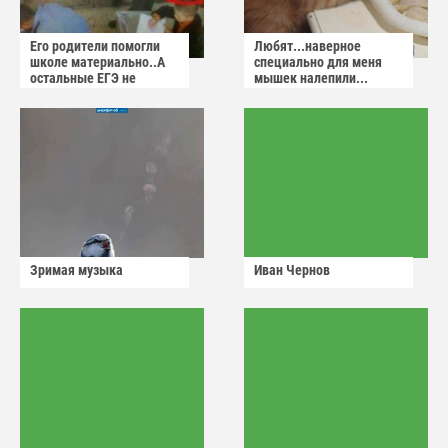
Его родители помогли
Любят...наверное
школе материально..А
специально для меня
остальные ЕГЭ не
мышек налепили...
сдадут
Зримая музыка
Иван Чернов