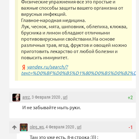
Физические упражнения-все это простые и
важные способы защиты вашего организма от
вирусных инфекций.
Главное-народная медицина.
Лук, чеснок, мята, шиповник, облепиха, клюква,
брусника и лимон обладают отличными
противовирусными свойствами.На основе
различных трав, ягод, фруктов и овощей можно
приготовить лекарство от любой болезни и
повысить иммунитет.
yandex.ru/search/?
text=%D0%BF%D0%B5%D1%80%D0%B5%D0%B2%D0%BE
arez
, 3 Февраля 2020 ,
url
+2
И не забывайте мыть руки.
oleg_ws
, 4 Февраля 2020 ,
url
-1
Там это уже есть. 8-я строка :))) :