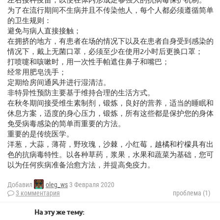
为了在流行期间不生病并且不传染他人，每个人都必须遵循简单
的卫生规则：
避免与病人直接接触；
在拥挤的地方，有患者在场的情况下以及在患者自身受到感染的
情况下，戴上无菌口罩，必须至少在使用2小时后更换口罩；
打喷嚏和咳嗽时，用一次性手帕遮住鼻子和嘴巴；
经常用肥皂洗手；
定期给房间通风并进行湿清洁。
非特异性预防主要基于维持合理的生活方式。
在秋冬期间接受维生素制剂，锻炼，良好的营养，适当的睡眠和
休息方案，适度的身心压力，锻炼，所有这些都是保护您的身体
免受病毒感染的简单而重要的方法。
重要的是传统医学。
洋葱，大蒜，薄荷，野玫瑰，沙棘，小红莓，越橘和柠檬具有出
色的抗病毒特性。以各种草药，浆果，水果和蔬菜为基础，您可
以为任何疾病准备治愈方法，并提高免疫力。
Добавил
oleg_ws
3 Февраля 2020
3 комментария
проблема (1)
На эту же тему: