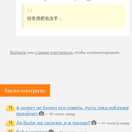
经常用肥皂洗手；
Войдите
или
станьте участником
, чтобы комментировать
Также смотрите:
А может не будем его ловить, пусть тока поближе
15
подойдет
— 40 минут назад
Да были же сосиски, я ж помню!!
15
— 41 минуту назад
Рай в шалаше
15