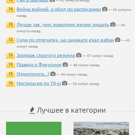
— 42 минуты назад
Война войной, а обед по расписанию
14
— 43 минуты
назад
Лучше так, чем животину жизни лишать
15
— 44
минуты назад
Судя по отпечатку, на самокате ехал кабан
15
— 45
минут назад
Зоопарк строгого режима
15
— 47 минут назад
Правда о Фукусиме
15
— 48 минут назад
Отдуплился...)
15
— 49 минут назад
Ностальгия по 70-м
15
— 50 минут назад
Лучшее в категории