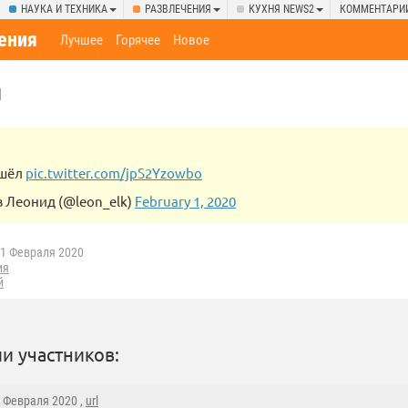
НАУКА И ТЕХНИКА
РАЗВЛЕЧЕНИЯ
КУХНЯ NEWS2
КОММЕНТАРИ
ения
Лучшее
Горячее
Новое
л
ошёл
pic.twitter.com/jpS2Yzowbo
 Леонид (@leon_elk)
February 1, 2020
1 Февраля 2020
ия
й
и участников:
1 Февраля 2020 ,
url