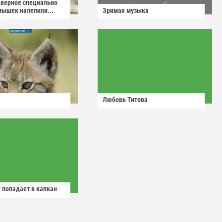
аверное специально
мышек налепили...
Зримая музыка
Любовь Титова
 попадает в капкан