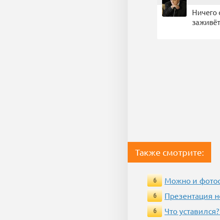
Ничего 
заживёт
Также смотрите:
Можно и фотос
6
Презентация 
6
Что уставился?
6