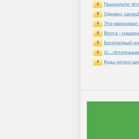
Приходите тёт
6
Однако, самец!
6
Это нарисовал
6
Волга - машин
6
Бесплатный ин
6
О....тёпленькая
6
Куда летим ш
6