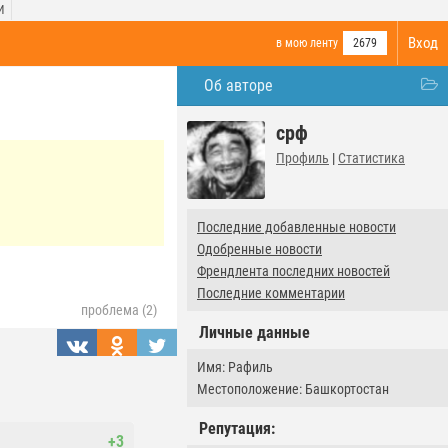
И
Вход
в мою ленту
2679
Об авторе
срф
Профиль
|
Статистика
Последние добавленные новости
Одобренные новости
Френдлента последних новостей
Последние комментарии
проблема (2)
Личные данные
Имя: Рафиль
Местоположение: Башкортостан
Репутация:
+3