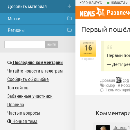
КОРОНАВИРУС
НОВОСТИ
Добавить материал
Развлеч
Метки
Первый пошё
Регионы
отметили
16
человек
Первый п
в архиве
Последние комментарии
— Дегтярёв
Читайте новости в телеграм
Сообщить об ошибке
Добавил
срф
юмор
Росс
Топ сайтов
1 комментари
Забаненные участники
Правила
Комментари
Частые вопросы
Ночная тема
Игемон
, 