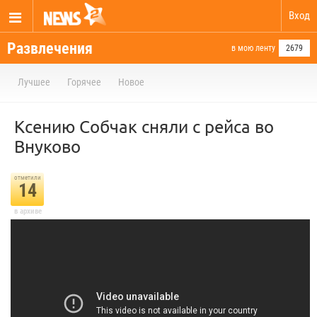
Вход
Развлечения
в мою ленту
2679
Лучшее
Горячее
Новое
Ксению Собчак сняли с рейса во
Внуково
отметили
14
в архиве