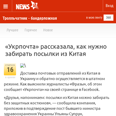
Вход
Тролльчатник - бандерложная
в мою ленту
368
Лучшее
Горячее
Новое
«Укрпочта» рассказала, как нужно
забирать посылки из Китая
\
отметили
16
Доставка почтовых отправлений из Китая в
в архиве
Украину и обратно осуществляется в штатном
режиме. Как выяснили журналисты «Фразы», об этом
сообщает «Укрпочта» на своей странице в Facebook.
«Друзья, напоминаем: посылки из Китая можно забирать
без защитных костюмов», — сообщила компания,
приложив в подтверждение пост бывшего министра
здравоохранения Украины Ульяны Супрун,