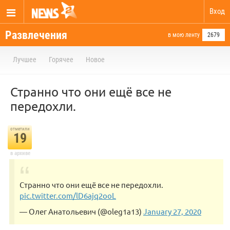
Вход
Развлечения
в мою ленту
2679
Лучшее
Горячее
Новое
Странно что они ещё все не
передохли.
отметили
19
в архиве
Странно что они ещё все не передохли.
pic.twitter.com/lD6ajq2ooL
— Олег Анатольевич (@oleg1a13)
January 27, 2020