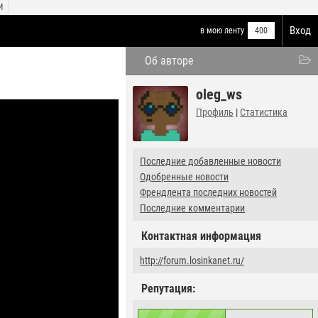
И
Вход
в мою ленту
400
Об авторе
oleg_ws
Профиль
|
Статистика
Последние добавленные новости
Одобренные новости
Френдлента последних новостей
Последние комментарии
Контактная информация
http://forum.losinkanet.ru/
Репутация: