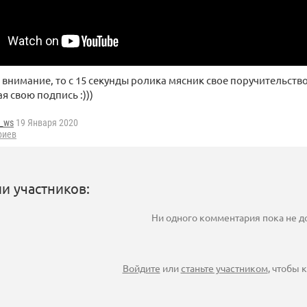
 внимание, то с 15 секунды ролика мясник свое поручительство
я свою подпись :)))
g_ws
19 Января 2020
риев
и участников:
Ни одного комментария пока не 
Войдите
или
станьте участником
, чтобы