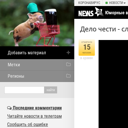
КОРОНАВИРУС
НОВОСТИ
Юморные в
умелые ру
Дело чести - 
отметили
15
Добавить материал
человек
в архиве
Метки
Регионы
Последние комментарии
Читайте новости в телеграм
Сообщить об ошибке