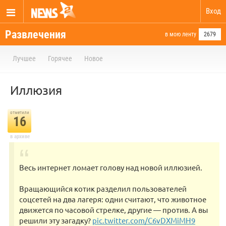
Вход
Развлечения
в мою ленту
2679
Лучшее
Горячее
Новое
Иллюзия
отметили
16
в архиве
Весь интернет ломает голову над новой иллюзией.
Вращающийся котик разделил пользователей
соцсетей на два лагеря: одни считают, что животное
движется по часовой стрелке, другие — против. А вы
решили эту загадку?
pic.twitter.com/C6vDXMiMH9