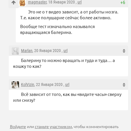
magmaster
, 18 Января 2020 ,
url
+6
Это не о т видео зависит, а от работы мозга.
Т.е. какое полушарие сейчас более активно.
Вообще тест изначально назывался
вращающаяся балерина.
Marlan
, 20 Января 2020 ,
url
0
Балерину то можно вращать и туда и туда… а
кошку то как?
KolVizin
, 22 Января 2020 ,
url
0
Всё зависит от того, как вы «видите часы» сверху
или снизу?
Войдите
или
станьте участником
, чтобы комментировать