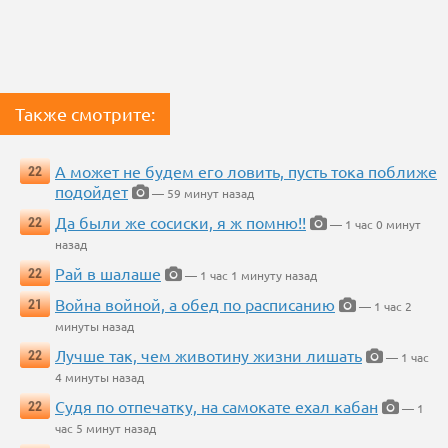
Также смотрите:
А может не будем его ловить, пусть тока поближе
22
подойдет
— 59 минут назад
Да были же сосиски, я ж помню!!
22
— 1 час 0 минут
назад
Рай в шалаше
22
— 1 час 1 минуту назад
Война войной, а обед по расписанию
21
— 1 час 2
минуты назад
Лучше так, чем животину жизни лишать
22
— 1 час
4 минуты назад
Судя по отпечатку, на самокате ехал кабан
22
— 1
час 5 минут назад