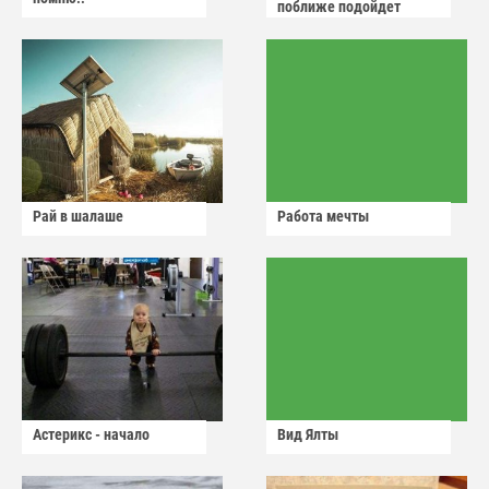
поближе подойдет
Рай в шалаше
Работа мечты
Астерикс - начало
Вид Ялты