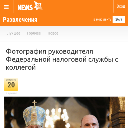
Вход
Развлечения
в мою ленту
2679
Лучшее
Горячее
Новое
Фотография руководителя
Федеральной налоговой службы с
коллегой
отметили
20
в архиве