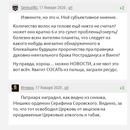
GeniusIRU
, 17 Января 2020 ,
url
+2
Извините, но это н. Моё субъективное мнение.
Количество волос на голове ещё никто не считал?
может оно кратно 6 и это сулит проблемы/смерть/
болезни всем жителям планеты, что следует из
какого-нибудь внезапно обнаруженного в
ближайшем будущем пророчества пра-правнука
духовно-ментального брака Нострадамуса и Ванги?
Ну правда, хорош… можно НОВОСТИ, а не «вот это
вот всё». Хватит СОСАТЬ из пальца, засрали ресурс.
Игемон
, 17 Января 2020 ,
url
+3
Патриарх наградил, как видно из снимка,
Мишико орденом Серафима Соровского. Видимо, за
то, что тот освободил Церковь от акцизов на
продаваемые Церковью алкоголь и табак.