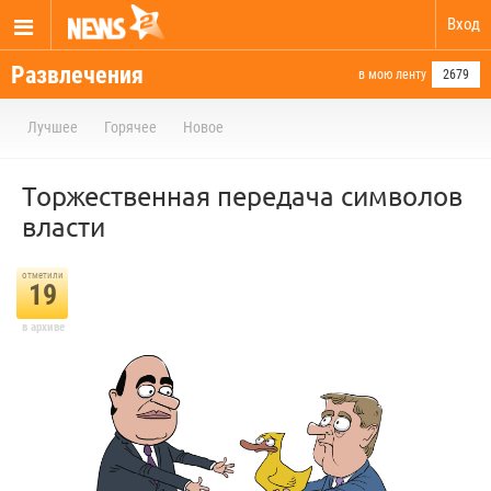
Вход
Развлечения
в мою ленту
2679
Лучшее
Горячее
Новое
Торжественная передача символов
власти
отметили
19
в архиве