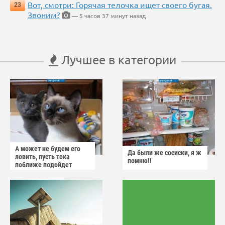
Вот, смотри: Горячая телочка ищет своего бугая.
23
Звоним?
— 5 часов 37 минут назад
Лучшее в категории
А может не будем его
Да были же сосиски, я ж
ловить, пусть тока
помню!!
поближе подойдет