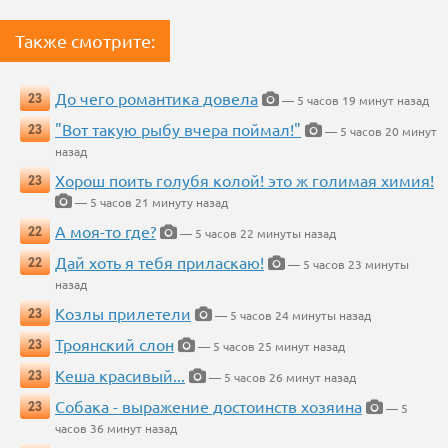
Также смотрите:
До чего романтика довела
23
— 5 часов 19 минут назад
"Вот такую рыбу вчера поймал!"
23
— 5 часов 20 минут
назад
Хорош поить голубя колой! это ж голимая химия!
23
— 5 часов 21 минуту назад
А моя-то где?
22
— 5 часов 22 минуты назад
Дай хоть я тебя приласкаю!
22
— 5 часов 23 минуты
назад
Козлы прилетели
23
— 5 часов 24 минуты назад
Троянский слон
23
— 5 часов 25 минут назад
Кеша красивый...
23
— 5 часов 26 минут назад
Собака - выражение достоинств хозяина
23
— 5
часов 36 минут назад