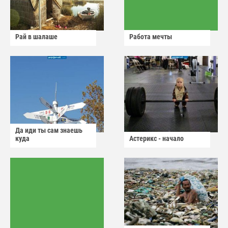
Рай в шалаше
Работа мечты
Да иди ты сам знаешь
куда
Астерикс - начало