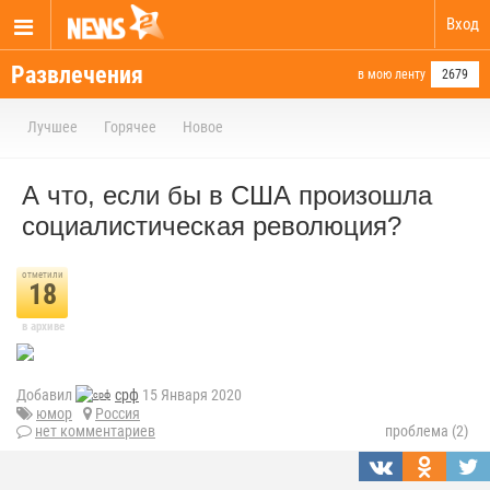
Вход
Развлечения
в мою ленту
2679
Лучшее
Горячее
Новое
А что, если бы в США произошла
социалистическая революция?
отметили
18
в архиве
Добавил
срф
15 Января 2020
юмор
Россия
нет комментариев
проблема (2)