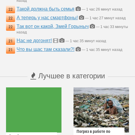
назад
Такой должна быть семья
22
— 1 час 26 минут назад
А теперь у нас смартфоны!
22
— 1 час 27 минут назад
Так вот он какой, Змей Горыныч
22
— 1 час 33 минуты
назад
Нас не догонят!
21
— 1 час 35 минут назад
Что вы щас там сказали?!
21
— 1 час 35 минут назад
Лучшее в категории
Погряз в работе по