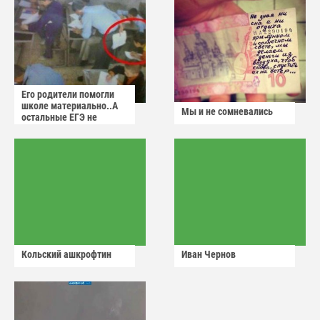
Его родители помогли
школе материально..А
Мы и не сомневались
остальные ЕГЭ не
сдадут
Кольский ашкрофтин
Иван Чернов