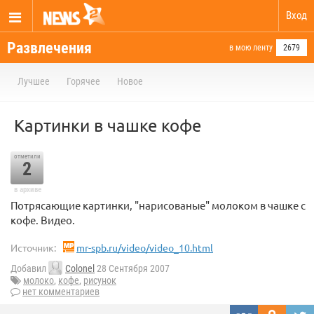
Вход
Развлечения
в мою ленту
2679
Лучшее
Горячее
Новое
Картинки в чашке кофе
отметили
2
в архиве
Потрясающие картинки, "нарисованые" молоком в чашке с
кофе. Видео.
Источник:
mr-spb.ru/video/video_10.html
Добавил
Colonel
28 Сентября 2007
молоко
,
кофе
,
рисунок
нет комментариев