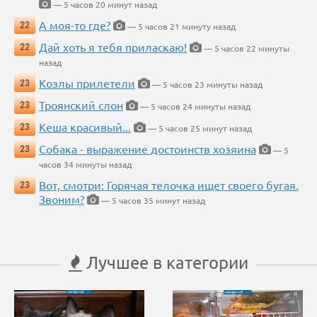
— 5 часов 20 минут назад
А моя-то где?
22
— 5 часов 21 минуту назад
Дай хоть я тебя приласкаю!
22
— 5 часов 22 минуты
назад
Козлы прилетели
23
— 5 часов 23 минуты назад
Троянский слон
23
— 5 часов 24 минуты назад
Кеша красивый...
23
— 5 часов 25 минут назад
Собака - выражение достоинств хозяина
23
— 5
часов 34 минуты назад
Вот, смотри: Горячая телочка ищет своего бугая.
23
Звоним?
— 5 часов 35 минут назад
Лучшее в категории