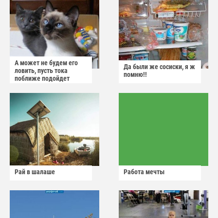
А может не будем его
Да были же сосиски, я ж
ловить, пусть тока
помню!!
поближе подойдет
Рай в шалаше
Работа мечты