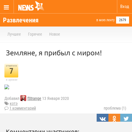
Вход
Развлечения
в мою ленту
2679
Лучшее
Горячее
Новое
Земляне, я прибыл с миром!
отметили
7
в архиве
Добавил
fStrange
13 Января 2020
котэ
1 комментарий
проблема (1)
Комментарии участников: