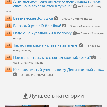
А интересно- подумал ежик- если лошадь ляжет
24
спать, она захлебнется в тумане?
— 3 часа 38 минут
назад
Вьетнамская Золушка
24
— 3 часа 40 минут назад
В правый ряд с@ би с@ка!
24
— 3 часа 41 минуту назад
Надо еще купальники в полоску
24
— 3 часа 42 минуты
назад
Так вот вы какие - глаза на затылке!
24
— 3 часа 42
минуты назад
Признавайтесь, кто спрятал мои таблетки?
24
— 3
часа 43 минуты назад
Как прилежный ученик вижу Девы светлый лик...
24
— 3 часа 44 минуты назад
Лучшее в категории