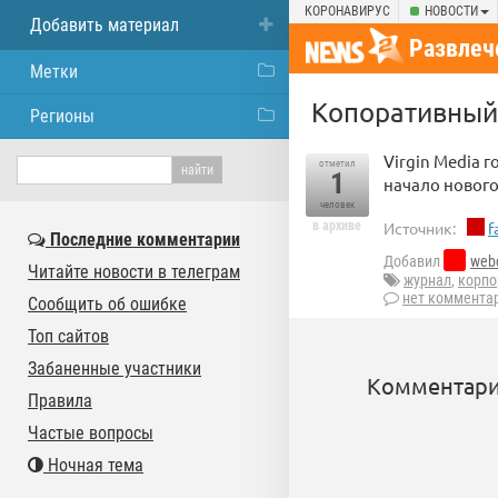
КОРОНАВИРУС
НОВОСТИ
Добавить материал
Развлеч
Метки
Копоративный 
Регионы
Virgin Media г
отметил
1
начало нового
человек
в архиве
Источник:
f
Последние комментарии
Добавил
web
Читайте новости в телеграм
журнал
,
корпо
нет коммента
Сообщить об ошибке
Топ сайтов
Забаненные участники
Комментари
Правила
Частые вопросы
Ночная тема