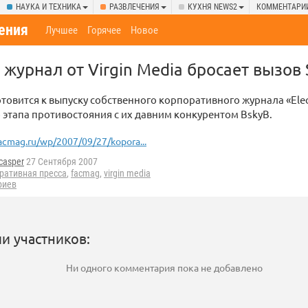
НАУКА И ТЕХНИКА
РАЗВЛЕЧЕНИЯ
КУХНЯ NEWS2
КОММЕНТАРИ
ения
Лучшее
Горячее
Новое
журнал от Virgin Media бросает вызов 
отовится к выпуску собственного корпоративного журнала «Elect
 этапа противостояния с их давним конкурентом BskyB.
acmag.ru/wp/2007/09/27/kopora...
casper
27 Сентября 2007
ративная пресса
,
facmag
,
virgin media
риев
и участников:
Ни одного комментария пока не добавлено