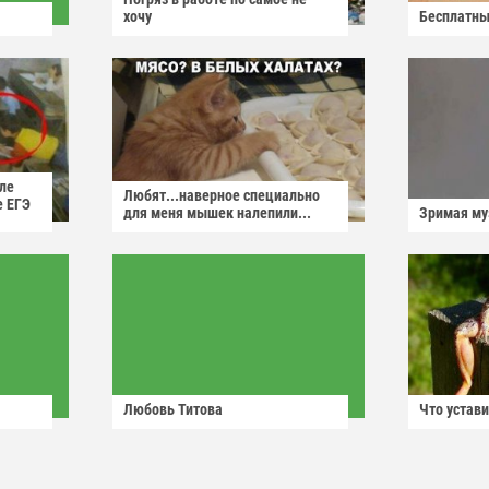
хочу
Бесплатны
ле
Любят...наверное специально
е ЕГЭ
для меня мышек налепили...
Зримая м
Любовь Титова
Что устави