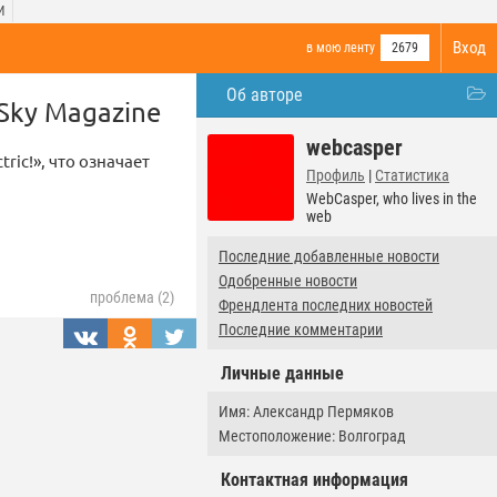
И
Вход
в мою ленту
2679
Об авторе
Sky Magazine
webcasper
ric!», что означает
Профиль
|
Статистика
WebCasper, who lives in the
web
Последние добавленные новости
Одобренные новости
проблема (2)
Френдлента последних новостей
Последние комментарии
Личные данные
Имя: Александр Пермяков
Местоположение: Волгоград
Контактная информация