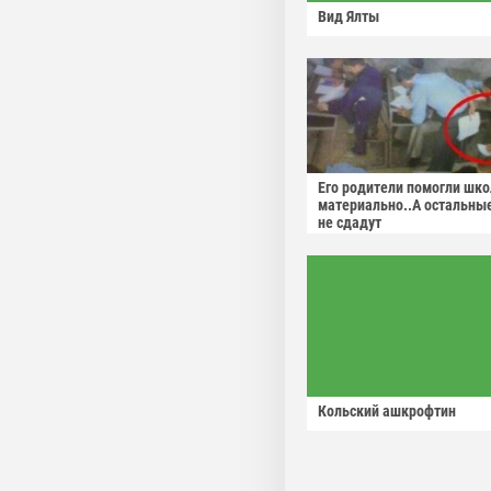
Вид Ялты
Его родители помогли шко
материально..А остальны
не сдадут
Кольский ашкрофтин