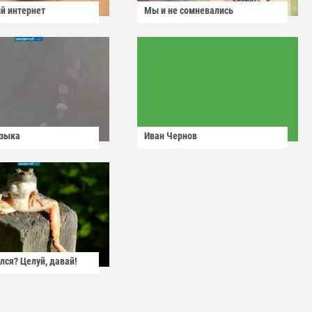
й интернет
Мы и не сомневались
узыка
Иван Чернов
лся? Целуй, давай!