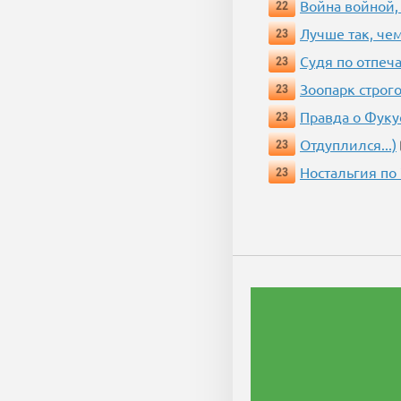
Война войной,
22
Лучше так, че
23
Судя по отпеча
23
Зоопарк строг
23
Правда о Фук
23
Отдуплился...)
23
Ностальгия по
23