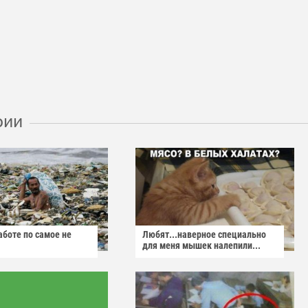
рии
аботе по самое не
Любят...наверное специально
для меня мышек налепили...