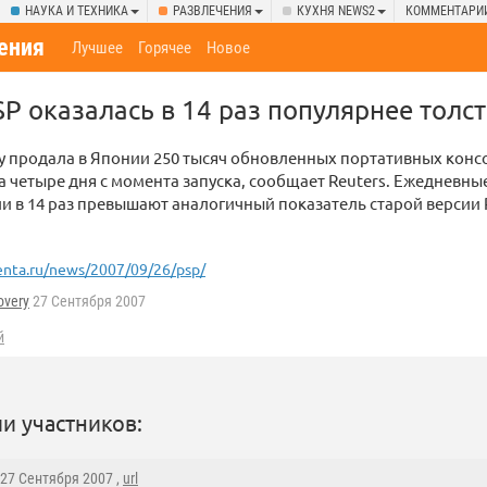
НАУКА И ТЕХНИКА
РАЗВЛЕЧЕНИЯ
КУХНЯ NEWS2
КОММЕНТАРИ
ения
Лучшее
Горячее
Новое
SP оказалась в 14 раз популярнее толс
 продала в Японии 250 тысяч обновленных портативных консо
 за четыре дня с момента запуска, сообщает Reuters. Ежедневн
и в 14 раз превышают аналогичный показатель старой версии
enta.ru/news/2007/09/26/psp/
overy
27 Сентября 2007
й
и участников:
 27 Сентября 2007 ,
url