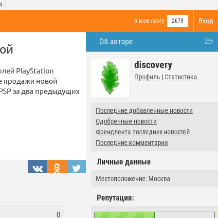
И
Вход
в мою ленту
2679
Об авторе
той
discovery
лей PlayStation
Профиль
|
Статистика
ые продажи новой
 PSP за два предыдущих
Последние добавленные новости
Одобренные новости
Френдлента последних новостей
Последние комментарии
Личные данные
Местоположение: Москва
Репутация:
0