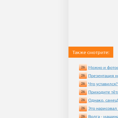
Также смотрите:
Можно и фотос
26
Презентация 
26
Что уставился?
26
Приходите тёт
26
Однако, самец!
26
Это нарисовал
26
Волга - машин
26