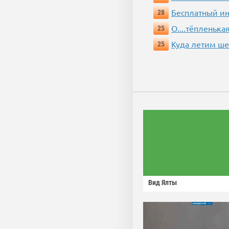
Бесплатный ин
28
О....тёпленькая
25
Куда летим ш
25
Вид Ялты