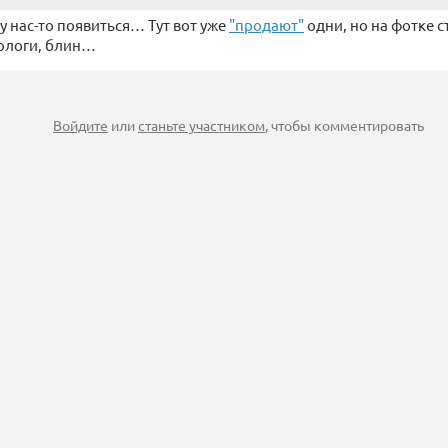
 у нас-то появиться… Тут вот уже
"продают"
одни, но на фотке 
ологи, блин…
Войдите
или
станьте участником
, чтобы комментировать