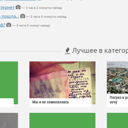
тернет
— 3 часа 2 минуты назад
 пошла...
— 3 часа 4 минуты назад
еф?
— 3 часа 5 минут назад
Лучшее в катего
Погряз в р
Мы и не сомневались
хочу