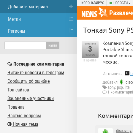
КОРОНАВИРУС
НОВОСТИ
Добавить материал
Развлеч
Метки
Тонкая Sony P
Регионы
Компания Sony
отметили
3
Portable Slim
тонкой консол
человека
в архиве
месяца.
Последние комментарии
Читайте новости в телеграм
Источник:
l
Сообщить об ошибке
Добавил
disc
sony
,
psp
,
lite
Топ сайтов
1 комментари
Забаненные участники
Правила
Комментари
Частые вопросы
Ночная тема
discovery
,