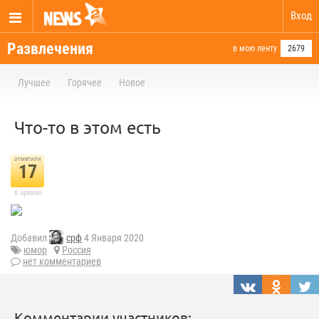
Вход
Развлечения
в мою ленту
2679
Лучшее
Горячее
Новое
Что-то в этом есть
отметили
17
в архиве
Добавил
срф
4 Января 2020
юмор
Россия
нет комментариев
Комментарии участников: