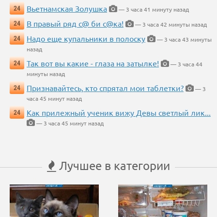
Вьетнамская Золушка
24
— 3 часа 41 минуту назад
В правый ряд с@ би с@ка!
24
— 3 часа 42 минуты назад
Надо еще купальники в полоску
24
— 3 часа 43 минуты
назад
Так вот вы какие - глаза на затылке!
24
— 3 часа 44
минуты назад
Признавайтесь, кто спрятал мои таблетки?
24
— 3
часа 45 минут назад
Как прилежный ученик вижу Девы светлый лик...
24
— 3 часа 45 минут назад
Лучшее в категории