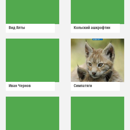
Вид Ялты
Кольский ашкрофтин
Иван Чернов
Симпатяги