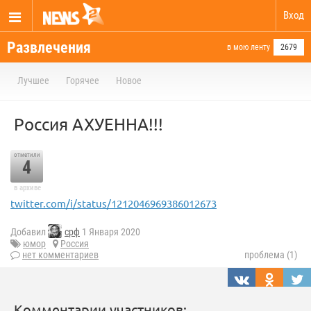
Вход
Развлечения
в мою ленту
2679
Лучшее
Горячее
Новое
Россия АХУЕННА!!!
отметили
4
в архиве
twitter.com/i/status/1212046969386012673
Добавил
срф
1 Января 2020
юмор
Россия
нет комментариев
проблема (1)
Комментарии участников: