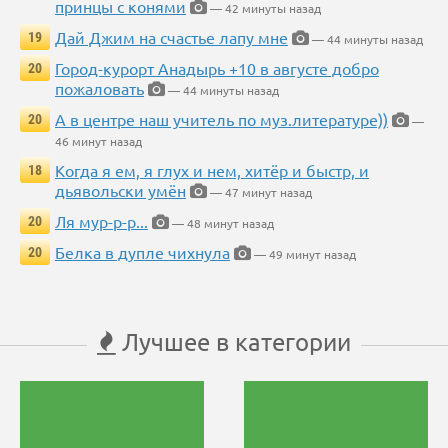
принцы с конями
— 42 минуты назад
Дай Джим на счастье лапу мне
19
— 44 минуты назад
Город-курорт Анадырь +10 в августе добро
20
пожаловать
— 44 минуты назад
А в центре наш учитель по муз.литературе))
20
—
46 минут назад
Когда я ем, я глух и нем, хитёр и быстр, и
18
дьявольски умён
— 47 минут назад
Ля мур-р-р...
20
— 48 минут назад
Белка в дупле чихнула
20
— 49 минут назад
Лучшее в категории