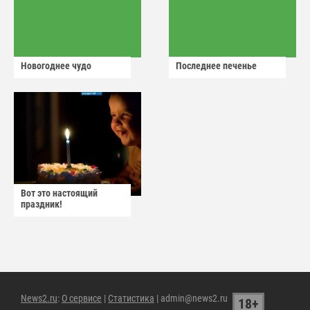
Новогоднее чудо
Последнее печенье
Вот это настоящий
праздник!
News2.ru
:
О сервисе
|
Статистика
| admin@news2.ru
18+