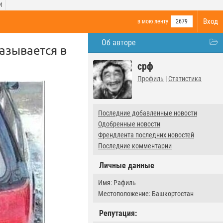
И
Вход
в мою ленту
2679
Об авторе
азывается в
срф
Профиль
|
Статистика
Последние добавленные новости
Одобренные новости
Френдлента последних новостей
Последние комментарии
Личные данные
Имя: Рафиль
Местоположение: Башкортостан
Репутация: