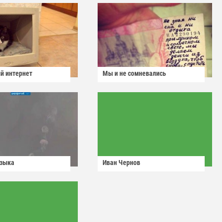
й интернет
Мы и не сомневались
узыка
Иван Чернов