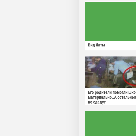
Вид Ялты
Его родители помогли шко
материально..А остальны
не сдадут