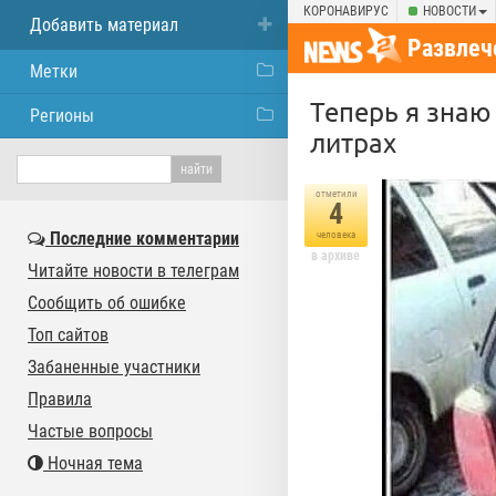
КОРОНАВИРУС
НОВОСТИ
Добавить материал
Развлеч
Метки
Теперь я знаю
Регионы
литрах
отметили
4
Последние комментарии
человека
в архиве
Читайте новости в телеграм
Сообщить об ошибке
Топ сайтов
Забаненные участники
Правила
Частые вопросы
Ночная тема