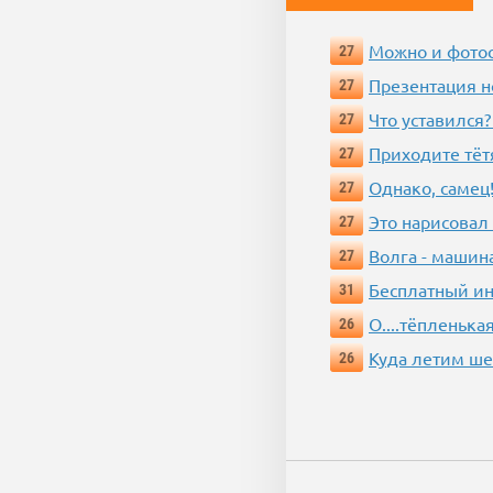
Можно и фотос
27
Презентация 
27
Что уставился?
27
Приходите тёт
27
Однако, самец!
27
Это нарисовал
27
Волга - машин
27
Бесплатный ин
31
О....тёпленькая
26
Куда летим ш
26