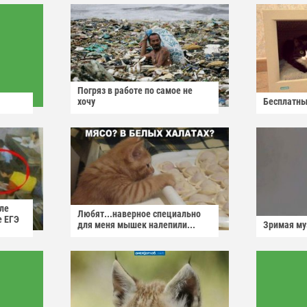
Погряз в работе по самое не
хочу
Бесплатны
ле
Любят...наверное специально
е ЕГЭ
для меня мышек налепили...
Зримая м