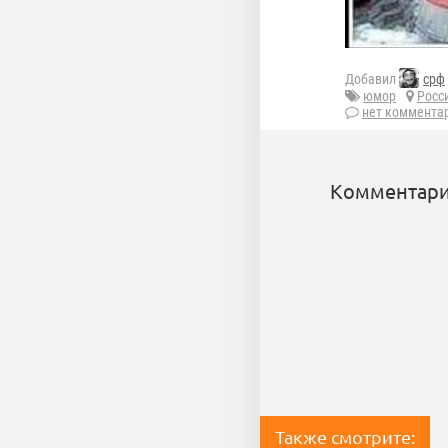
Добавил
срф
юмор
Росс
нет коммента
Комментари
Также смотрите: