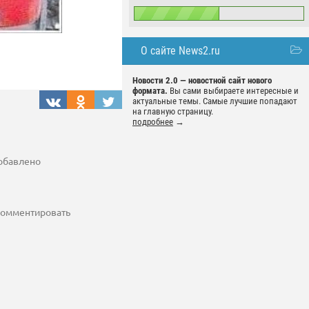
О сайте News2.ru
Новости 2.0 — новостной сайт нового
формата.
Вы сами выбираете интересные и
актуальные темы. Самые лучшие попадают
на главную страницу.
подробнее
→
добавлено
 комментировать