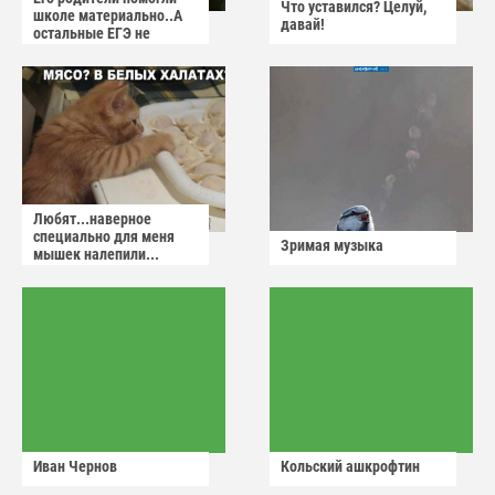
Что уставился? Целуй,
школе материально..А
давай!
остальные ЕГЭ не
сдадут
Любят...наверное
специально для меня
Зримая музыка
мышек налепили...
Иван Чернов
Кольский ашкрофтин