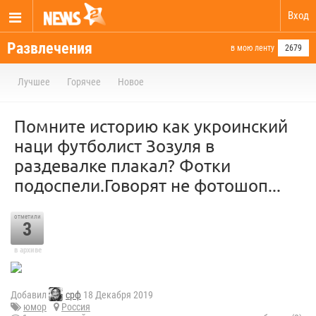
Вход
Развлечения
в мою ленту
2679
Лучшее
Горячее
Новое
Помните историю как укроинский
наци футболист Зозуля в
раздевалке плакал? Фотки
подоспели.Говорят не фотошоп...
отметили
3
в архиве
Добавил
срф
18 Декабря 2019
юмор
Россия