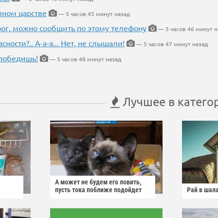
мном царстве
— 5 часов 45 минут назад
рог, можно сообщить по этому телефону
— 5 часов 46 минут н
ности?.. А-а-а... Нет, не слышали!
— 5 часов 47 минут назад
победишь!
— 5 часов 48 минут назад
Лучшее в катего
А может не будем его ловить,
пусть тока поближе подойдет
Рай в шал