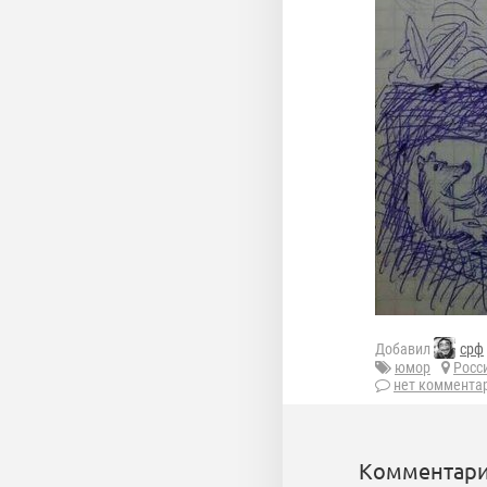
Добавил
срф
юмор
Росс
нет коммента
Комментари