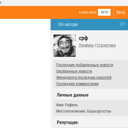
И
Вход
в мою ленту
2679
Об авторе
срф
Профиль
|
Статистика
Последние добавленные новости
Одобренные новости
Френдлента последних новостей
Последние комментарии
Личные данные
Имя: Рафиль
Местоположение: Башкортостан
Репутация: