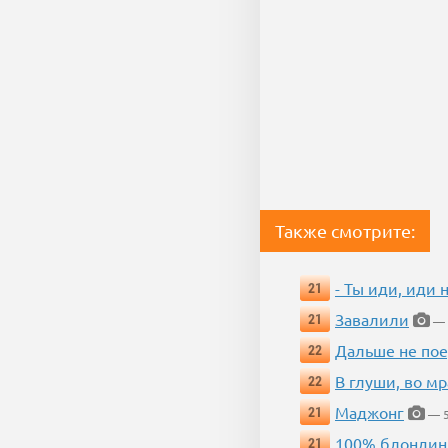
Также смотрите:
- Ты иди, иди 
21
Завалили
21
— 
Дальше не пое
22
В глуши, во мр
22
Маджонг
21
— 5
100% блондин
21