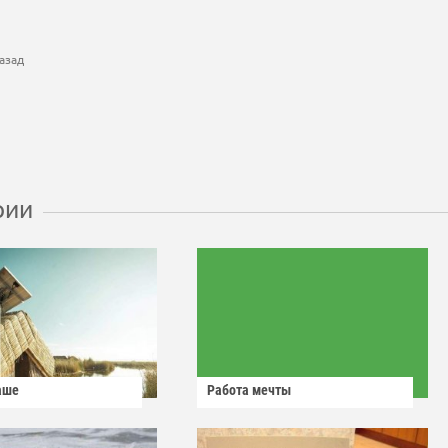
азад
рии
аше
Работа мечты