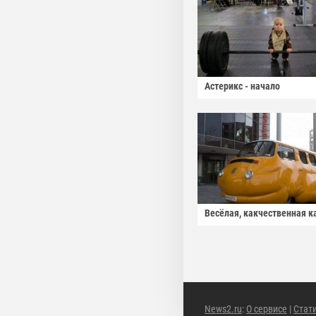
Астерикс - начало
Весёлая, какчественная к
News2.ru
:
О сервисе
|
Стат