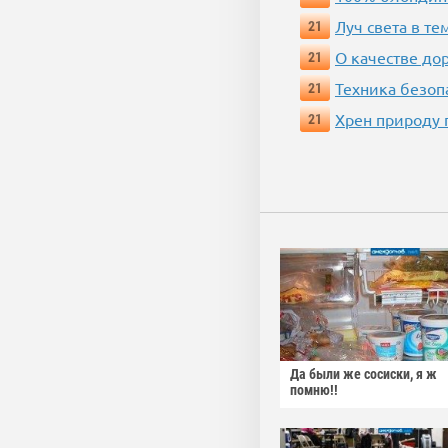
Луч света в те
21
О качестве до
21
Техника безопас
21
Хрен природу 
21
Да были же сосиски, я ж
помню!!