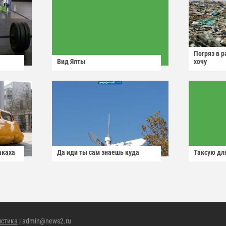
Погряз в р
Вид Ялты
хочу
акаха
Да иди ты сам знаешь куда
Таксую для
истика
| admin@news2.ru