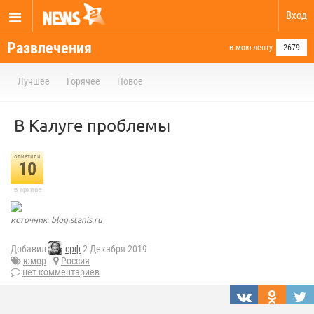
Вход
Развлечения
в мою ленту
2679
Лучшее
Горячее
Новое
В Калуге проблемы
отметили
10
в архиве
источник: blog.stanis.ru
Добавил
срф
2 Декабря 2019
юмор
Россия
нет комментариев