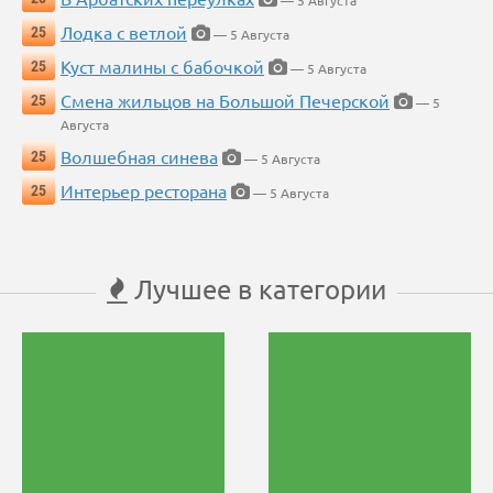
— 5 Августа
Лодка с ветлой
25
— 5 Августа
Куст малины с бабочкой
25
— 5 Августа
Смена жильцов на Большой Печерской
25
— 5
Августа
Волшебная синева
25
— 5 Августа
Интерьер ресторана
25
— 5 Августа
Лучшее в категории