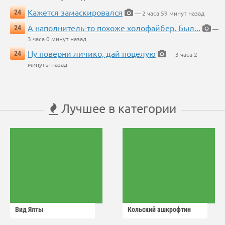
Кажется замаскировался
24
— 2 часа 59 минут назад
А наполнитель-то похоже холофайбер. Был...
24
—
3 часа 0 минут назад
Ну поверни личико, дай поцелую
24
— 3 часа 2
минуты назад
Лучшее в категории
Вид Ялты
Кольский ашкрофтин