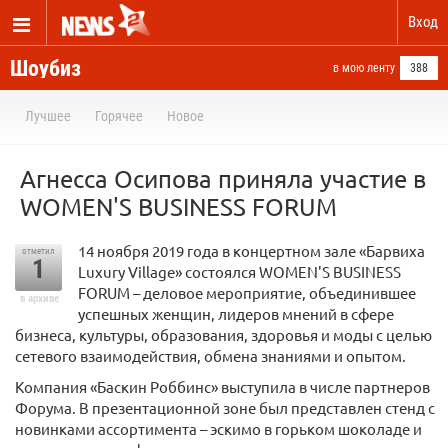
Вход
Шоубиз
в мою ленту
388
Лучшее
Горячее
Новое
Агнесса Осипова приняла участие в
WOMEN'S BUSINESS FORUM
14 ноября 2019 года в концертном зале «Барвиха
отметил
1
Luxury Village» состоялся WOMEN'S BUSINESS
FORUM – деловое мероприятие, объединившее
в архиве
успешных женщин, лидеров мнений в сфере
бизнеса, культуры, образования, здоровья и моды с целью
сетевого взаимодействия, обмена знаниями и опытом.
Компания «Баскин Роббинс» выступила в числе партнеров
Форума. В презентационной зоне был представлен стенд с
новинками ассортимента – эскимо в горьком шоколаде и