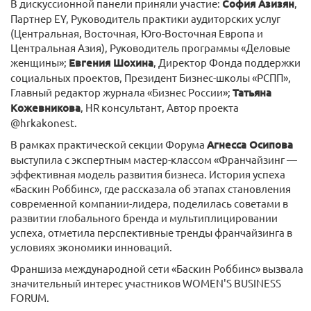
В дискуссионной панели приняли участие:
София Азизян
,
Партнер EY, Руководитель практики аудиторских услуг
(Центральная, Восточная, Юго-Восточная Европа и
Центральная Азия), Руководитель программы «Деловые
женщины»;
Евгения Шохина
, Директор Фонда поддержки
социальных проектов, Президент Бизнес-школы «РСПП»,
Главный редактор журнала «Бизнес России»;
Татьяна
Кожевникова
, HR консультант, Автор проекта
@hrkakonest.
В рамках практической секции Форума
Агнесса Осипова
выступила с экспертным мастер-классом «Франчайзинг —
эффективная модель развития бизнеса. История успеха
«Баскин Роббинс», где рассказала об этапах становления
современной компании-лидера, поделилась советами в
развитии глобального бренда и мультиплицировании
успеха, отметила перспективные тренды франчайзинга в
условиях экономики инноваций.
Франшиза международной сети «Баскин Роббинс» вызвала
значительный интерес участников WOMEN'S BUSINESS
FORUM.